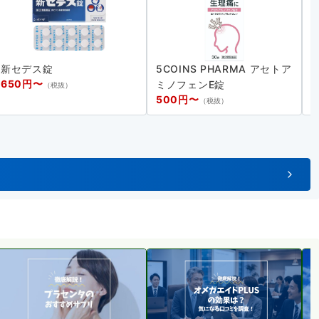
新セデス錠
5COINS PHARMA アセトア
650円〜
1
ミノフェンE錠
（税抜）
500円〜
（税抜）