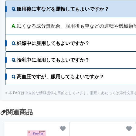
Q.
服用後に車などを運転してもよいですか？
A.
眠くなる成分無配合。服用後も車などの運転や機械類
Q.
妊娠中に服用してもよいですか？
Q.
授乳中に服用してもよいですか？
A.
出産予定日12週以内の妊婦は服用をさけてください。
また妊婦又は妊娠していると思われる人は、医師、薬
Q.
高血圧ですが、服用してもよいですか？
A.
授乳中の人は、医師、薬剤師又は登録販売者にご相談
※ 本 FAQ は中立的な情報提供を目的としています。服用にあたっては添付文
A.
高血圧の人でも服用が検討できます。ただし、 医師
関連商品