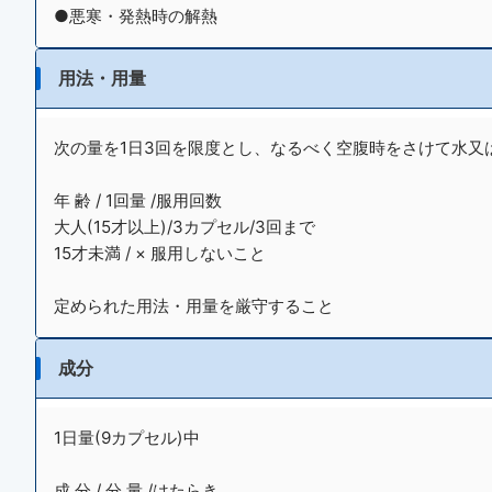
●悪寒・発熱時の解熱
用法・用量
次の量を1日3回を限度とし、なるべく空腹時をさけて水又
年 齢 / 1回量 /服用回数
大人(15才以上)/3カプセル/3回まで
15才未満 / × 服用しないこと
定められた用法・用量を厳守すること
成分
1日量(9カプセル)中
成 分 / 分 量 /はたらき