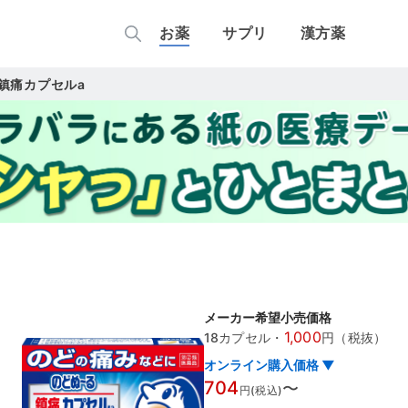
お薬
サプリ
漢方薬
鎮痛カプセルa
メーカー希望小売価格
1,000
18カプセル
・
円（税抜）
オンライン購入価格 ▼
704
〜
円(税込)