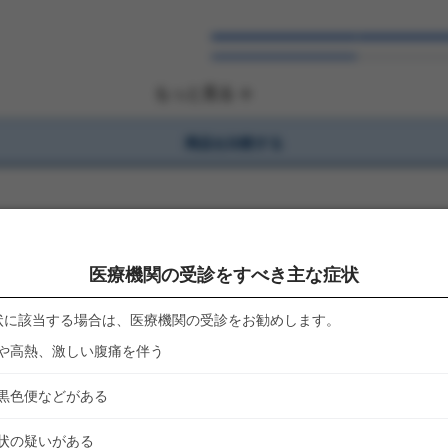
もっと見る
商品を比較する
整腸錠α3+
医療機関の受診をすべき主な症状
(
1
件)
2,900
3,900
350錠
550錠
円(税抜)
/
円(税抜)
状に該当する場合は、医療機関の受診をお勧めします。
や高熱、激しい腹痛を伴う
黒色便などがある
状の疑いがある