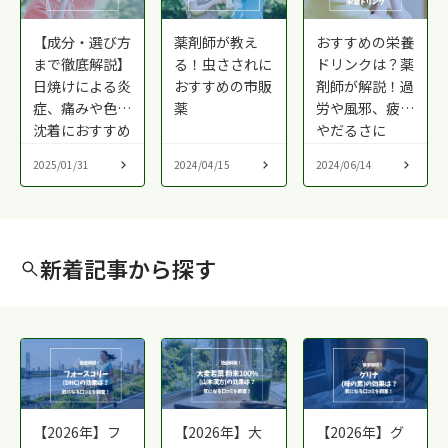
【成分・選び方
薬剤師が教え
おすすめの栄養
まで徹底解説】
る！虫さされに
ドリンクは？薬
日焼けによる炎
おすすめの市販
剤師が解説！過
症、痛みや色素
薬
労や風邪、疲れ
沈着におすすめ
やだるさに
の市販薬
2025/01/31
2024/04/15
2024/06/14
新着記事から探す
【2026年】フ
【2026年】大
【2026年】グ