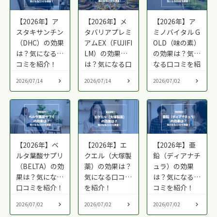
【2026年】ア
【2026年】メ
【2026年】ア
スタキサンチン
タバリアプレミ
ミノバイタル G
（DHC）の効果
アムEX（FUJIFI
OLD（味の素）
は？気になる口
LM）の効果
の効果は？気に
コミを紹介！
は？気になる口
なる口コミを紹
コミを紹介！
介！
2026/07/14
2026/07/14
2026/07/02
【2026年】ベ
【2026年】エ
【2026年】亜
ルタ葉酸サプリ
クエル（大塚製
鉛（ディアナチ
（BELTA）の効
薬）の効果は？
ュラ）の効果
果は？気になる
気になる口コミ
は？気になる口
口コミを紹介！
を紹介！
コミを紹介！
2026/07/02
2026/07/02
2026/07/02