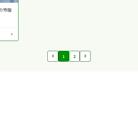
の市販
1
2