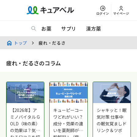
ログイン
マイページ
お薬
サプリ
漢方薬
トップ
疲れ・だるさ
疲れ・だるさのコラム
【2026年】ア
キューピーコー
シャキッと！眠
ミノバイタル G
ワどれがいい？
気対策 仕事中
OLD（味の素）
成分・効果の違
の眠気覚ましド
の効果は？気に
いを薬剤師が比
リンク＆ツボ