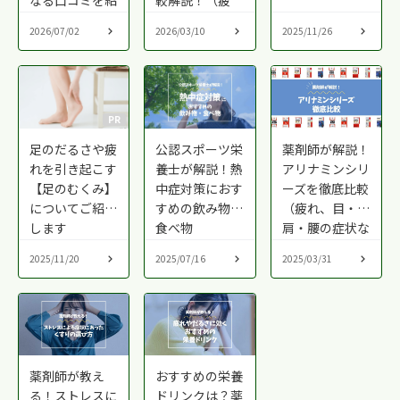
なる口コミを紹
較解説！（疲
介！
れ、だるさに）
2026/07/02
2026/03/10
2025/11/26
PR
足のだるさや疲
公認スポーツ栄
薬剤師が解説！
れを引き起こす
養士が解説！熱
アリナミンシリ
【足のむくみ】
中症対策におす
ーズを徹底比較
についてご紹介
すめの飲み物・
（疲れ、目・
します
食べ物
肩・腰の症状な
どに）
2025/11/20
2025/07/16
2025/03/31
薬剤師が教え
おすすめの栄養
る！ストレスに
ドリンクは？薬