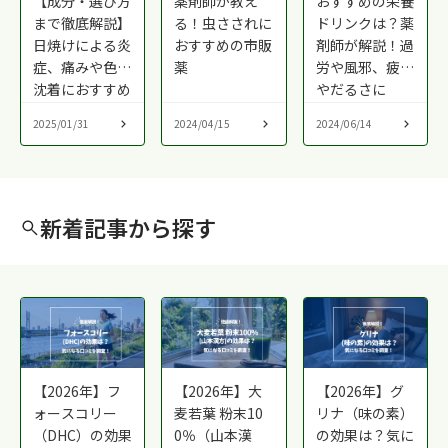
【成分・選び方
薬剤師が教え
おすすめの栄養
まで徹底解説】
る！虫さされに
ドリンクは？薬
日焼けによる炎
おすすめの市販
剤師が解説！過
症、痛みや色素
薬
労や風邪、疲れ
沈着におすすめ
やだるさに
の市販薬
2025/01/31
2024/04/15
2024/06/14
新着記事から探す
【2026年】フ
【2026年】大
【2026年】グ
ォースコリー
麦若葉 粉末10
リナ（味の素）
（DHC）の効果
0％（山本漢
の効果は？気に