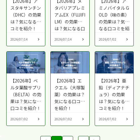
【2026年】ア
【2026年】メ
【2026年】ア
スタキサンチン
タバリアプレミ
ミノバイタル G
（DHC）の効果
アムEX（FUJIFI
OLD（味の素）
は？気になる口
LM）の効果
の効果は？気に
コミを紹介！
は？気になる口
なる口コミを紹
コミを紹介！
介！
2026/07/14
2026/07/14
2026/07/02
【2026年】ベ
【2026年】エ
【2026年】亜
ルタ葉酸サプリ
クエル（大塚製
鉛（ディアナチ
（BELTA）の効
薬）の効果は？
ュラ）の効果
果は？気になる
気になる口コミ
は？気になる口
口コミを紹介！
を紹介！
コミを紹介！
2026/07/02
2026/07/02
2026/07/02