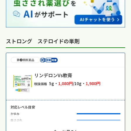
ストロング ステロイドの単剤
第❷類医薬品
リンデロンVs軟膏
5g・
1,080円
/10g・
1,980円
税抜価格
対応レベル目安
かゆみ
虫さされ