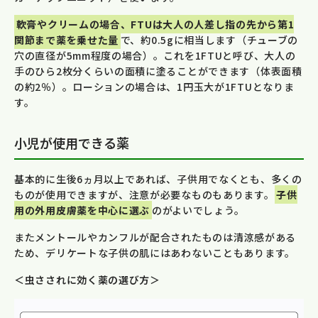
軟膏やクリームの場合、FTUは大人の人差し指の先から第1
関節まで薬を乗せた量
で、約0.5gに相当します（チューブの
穴の直径が5mm程度の場合）。これを1FTUと呼び、大人の
手のひら2枚分くらいの面積に塗ることができます（体表面積
の約2％）。ローションの場合は、1円玉大が1FTUとなりま
す。
小児が使用できる薬
基本的に生後6ヵ月以上であれば、子供用でなくとも、多くの
ものが使用できますが、注意が必要なものもあります。
子供
用の外用皮膚薬を中心に選ぶ
のがよいでしょう。
またメントールやカンフルが配合されたものは清涼感がある
ため、デリケートな子供の肌にはあわないこともあります。
＜虫さされに効く薬の選び方＞