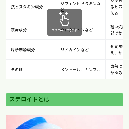
かゆみの
ジフェンヒドラミンな
抗ヒスタミン成分
るヒスタ
ど
える
軽い灼熱
鎮痒成分
クロタミトンなど
スクロールできます
部でかゆ
知覚神経
局所麻酔成分
リドカインなど
え、かゆ
患部に清
その他
メントール、カンフル
かゆみを
ステロイドとは