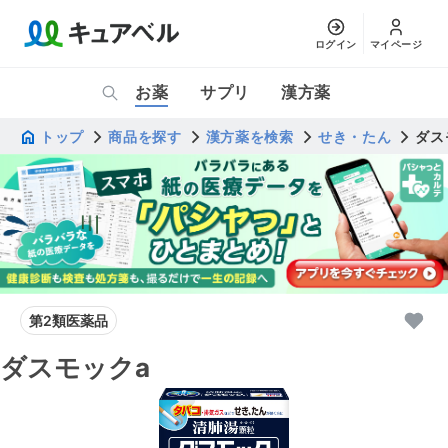
ログイン
マイページ
お薬
サプリ
漢方薬
トップ
商品を探す
漢方薬を検索
せき・たん
ダス
第2類医薬品
ダスモックa