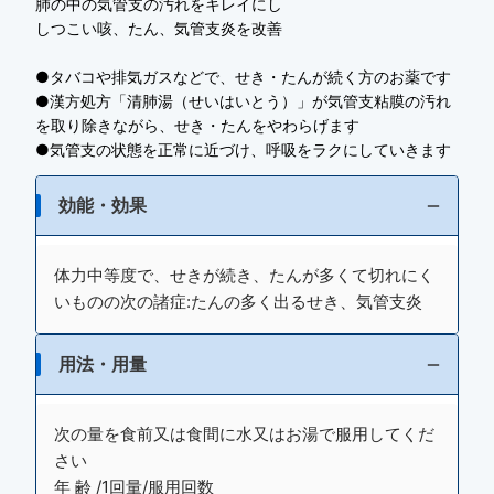
肺の中の気管支の汚れをキレイにし
しつこい咳、たん、気管支炎を改善
●タバコや排気ガスなどで、せき・たんが続く方のお薬です
●漢方処方「清肺湯（せいはいとう）」が気管支粘膜の汚れ
を取り除きながら、せき・たんをやわらげます
●気管支の状態を正常に近づけ、呼吸をラクにしていきます
効能・効果
体力中等度で、せきが続き、たんが多くて切れにく
いものの次の諸症:たんの多く出るせき、気管支炎
用法・用量
次の量を食前又は食間に水又はお湯で服用してくだ
さい
年 齢 /1回量/服用回数