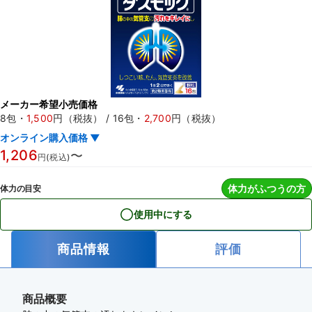
メーカー希望小売価格
8包
・
1,500
円（税抜）
/
16包
・
2,700
円（税抜）
オンライン購入価格 ▼
1,206
〜
円(税込)
体力がふつうの方
体力の目安
使用中にする
商品情報
評価
商品概要