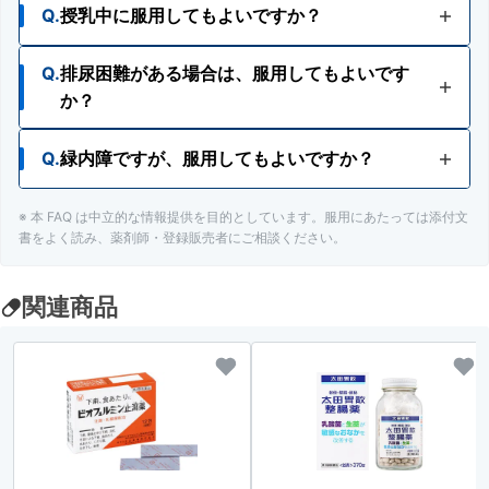
Q.
授乳中に服用してもよいですか？
A.
妊婦又は妊娠していると思われる人は、医師、薬
剤師又は登録販売者にご相談ください。
Q.
排尿困難がある場合は、服用してもよいです
A.
授乳中の人は、服用をさけるか、服用する場合は
か？
授乳をさけてください。
Q.
緑内障ですが、服用してもよいですか？
A.
排尿困難の人は、医師、薬剤師又は登録販売者に
ご相談ください。
※ 本 FAQ は中立的な情報提供を目的としています。服用にあたっては添付文
A.
緑内障の人は、医師、薬剤師又は登録販売者にご
書をよく読み、薬剤師・登録販売者にご相談ください。
相談ください。
関連商品