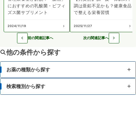
におすすめの乳酸菌・ビフィ
調は亜鉛不足かも？健康食品
ズス菌サプリメント
で整える栄養習慣
2024/11/19
2025/11/27
前の関連記事へ
次の関連記事へ
他の条件から探す
お薬の種類から探す
かぜ薬
検索種別から探す
解熱鎮痛薬
体の部位で検索
せき止め・のどの薬
漢方薬を検索
鼻炎・花粉症の薬
商品名で検索