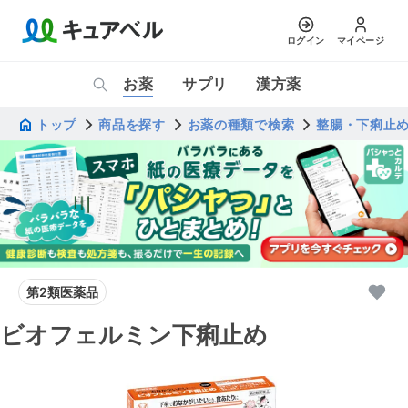
ログイン
マイページ
お薬
サプリ
漢方薬
トップ
商品を探す
お薬の種類で検索
整腸・下痢止
第2類医薬品
ビオフェルミン下痢止め