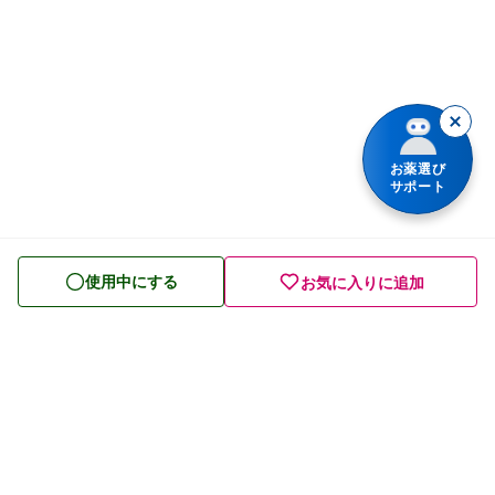
肩こり・腰痛・筋肉痛の薬
薬シリーズから検索
乗り物酔いの薬
胃腸薬
整腸・下痢止め薬
お薬選び
サポート
便秘薬
皮膚薬
使用中にする
お気に入りに追加
目薬
ビタミン・滋養強壮薬
栄養ドリンク
痔の薬