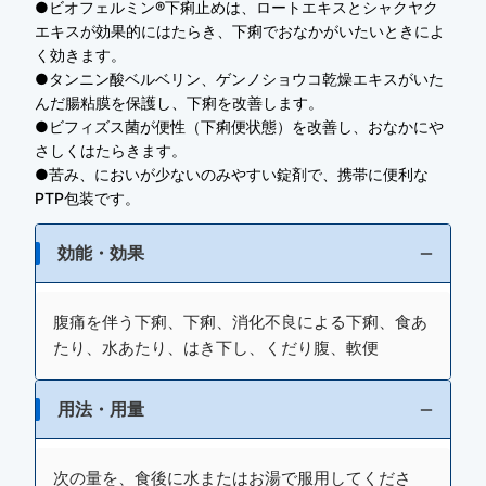
●ビオフェルミン®下痢止めは、ロートエキスとシャクヤク
エキスが効果的にはたらき、下痢でおなかがいたいときによ
く効きます。
●タンニン酸ベルベリン、ゲンノショウコ乾燥エキスがいた
んだ腸粘膜を保護し、下痢を改善します。
●ビフィズス菌が便性（下痢便状態）を改善し、おなかにや
さしくはたらきます。
●苦み、においが少ないのみやすい錠剤で、携帯に便利な
PTP包装です。
効能・効果
腹痛を伴う下痢、下痢、消化不良による下痢、食あ
たり、水あたり、はき下し、くだり腹、軟便
用法・用量
次の量を、食後に水またはお湯で服用してくださ