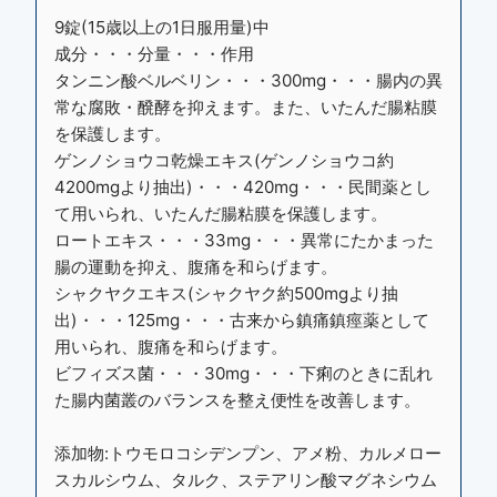
9錠(15歳以上の1日服用量)中
成分・・・分量・・・作用
タンニン酸ベルベリン・・・300mg・・・腸内の異
常な腐敗・醗酵を抑えます。また、いたんだ腸粘膜
を保護します。
ゲンノショウコ乾燥エキス(ゲンノショウコ約
4200mgより抽出)・・・420mg・・・民間薬とし
て用いられ、いたんだ腸粘膜を保護します。
ロートエキス・・・33mg・・・異常にたかまった
腸の運動を抑え、腹痛を和らげます。
シャクヤクエキス(シャクヤク約500mgより抽
出)・・・125mg・・・古来から鎮痛鎮痙薬として
用いられ、腹痛を和らげます。
ビフィズス菌・・・30mg・・・下痢のときに乱れ
た腸内菌叢のバランスを整え便性を改善します。
添加物:トウモロコシデンプン、アメ粉、カルメロー
スカルシウム、タルク、ステアリン酸マグネシウム