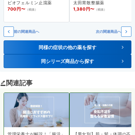
ビオフェルミン止瀉薬
太田胃散整腸薬
700円〜
1,380円〜
（税抜）
（税抜）
前の関連商品へ
次の関連商品へ
同様の症状の他の薬を探す
同シリーズ商品から探す
関連記事
管理栄養士が解説！「腸活」
【男女別】肌・髪・体調の不