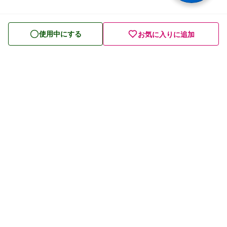
便秘薬
皮膚薬
使用中にする
お気に入りに追加
目薬
ビタミン・滋養強壮薬
栄養ドリンク
痔の薬
発毛・育毛剤
催眠鎮静薬
プライバシーポリシー
貧血用薬
利用規約
眠気防止薬
お問い合わせ