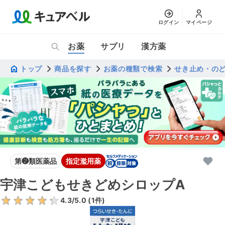
ログイン
マイページ
お薬
サプリ
漢方薬
トップ
商品を探す
お薬の種類で検索
せき止め・の
第❷類医薬品
指定濫用薬
宇津こどもせきどめシロップA
4.3
/5.0 (
1
件)