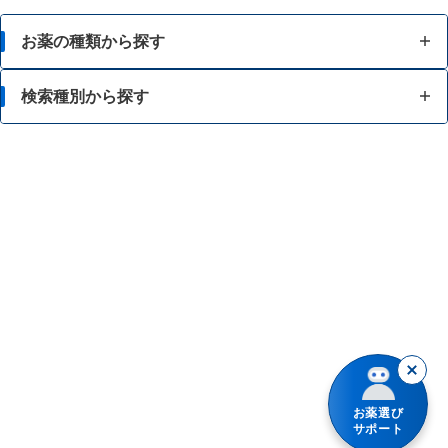
お薬の種類から探す
かぜ薬
検索種別から探す
解熱鎮痛薬
体の部位で検索
せき止め・のどの薬
漢方薬を検索
鼻炎・花粉症の薬
商品名で検索
肩こり・腰痛・筋肉痛の薬
薬シリーズから検索
乗り物酔いの薬
胃腸薬
整腸・下痢止め薬
お薬選び
サポート