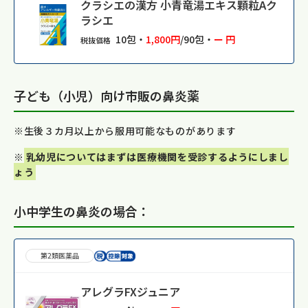
クラシエの漢方 小青竜湯エキス顆粒Aク
ラシエ
10包・
1,800円
/90包・
ー 円
税抜価格
子ども（小児）向け市販の鼻炎薬
※生後３カ月以上から服用可能なものがあります
※
乳幼児についてはまずは医療機関を受診するようにしまし
ょう
小中学生の鼻炎の場合：
第2類医薬品
アレグラFXジュニア