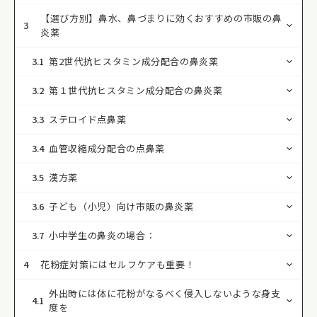
【選び方別】鼻水、鼻づまりに効くおすすめの市販の鼻
3
炎薬
3.1
第2世代抗ヒスタミン成分配合の鼻炎薬
3.2
第１世代抗ヒスタミン成分配合の鼻炎薬
3.3
ステロイド点鼻薬
3.4
血管収縮成分配合の点鼻薬
3.5
漢方薬
3.6
子ども（小児）向け市販の鼻炎薬
3.7
小中学生の鼻炎の場合：
4
花粉症対策にはセルフケアも重要！
外出時には体に花粉がなるべく侵入しないような身支
4.1
度を