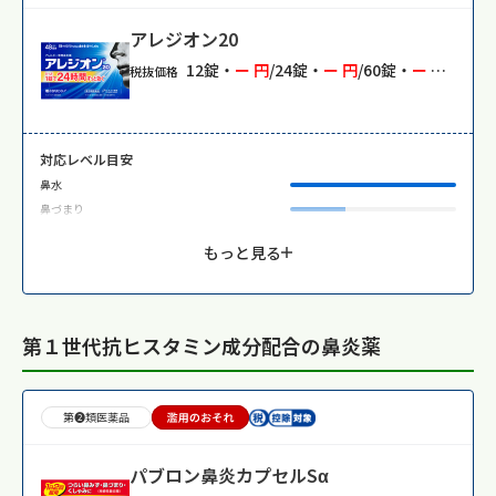
アレジオン20
12錠・
ー 円
/24錠・
ー 円
/60錠・
ー 円
/6錠・
税抜価格
対応レベル目安
鼻水
鼻づまり
もっと見る
第１世代抗ヒスタミン成分配合の鼻炎薬
第❷類医薬品
パブロン鼻炎カプセルSα