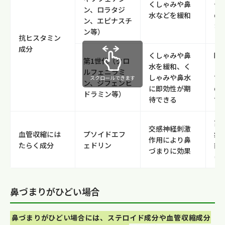
くしゃみや鼻
や
ン、ロラタジ
水などを緩和
の
ン、エピナスチ
な
ン等）
抗ヒスタミン
成分
くしゃみや鼻
眠
第1世代（クロ
水を緩和、く
き
ルフェニラミ
しゃみや鼻水
す
スクロールできます
ン、ジフェンヒ
に即効性が期
の
ドラミン等）
待できる
す
高
交感神経刺激
血管収縮には
プソイドエフ
病
作用により鼻
たらく成分
ェドリン
能
づまりに効果
は
鼻づまりがひどい場合
鼻づまりがひどい場合には、ステロイド成分や血管収縮成分