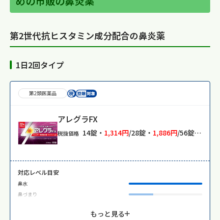
めの市販の鼻炎薬
第2世代抗ヒスタミン成分配合の鼻炎薬
1日2回タイプ
第2類医薬品
アレグラFX
14錠・
1,314円
/28錠・
1,886円
/56錠・
3,50
税抜価格
対応レベル目安
鼻水
鼻づまり
もっと見る