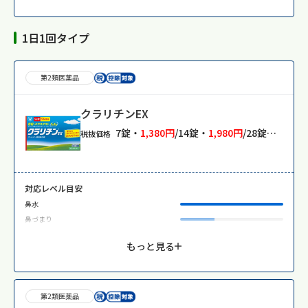
1日1回タイプ
第2類医薬品
クラリチンEX
7錠・
1,380円
/14錠・
1,980円
/28錠・
3,580
税抜価格
対応レベル目安
鼻水
鼻づまり
もっと見る
第2類医薬品