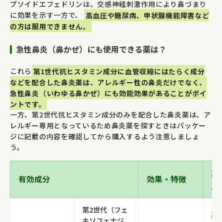
プソイドエフェドリンは、交感神経刺激作用により鼻づまり
に効果を示す一方で、
高血圧や糖尿病、甲状腺機能障害など
の方は服用できません。
急性鼻炎（鼻かぜ）にも使用できる薬は？
これら
第1世代抗ヒスタミン成分に血管収縮にはたらく成分
などを配合した鼻炎薬は、アレルギー性の鼻炎だけでなく、
急性鼻炎（いわゆる鼻かぜ）にも効能効果があることがポイ
ントです。
一方、第2世代抗ヒスタミン成分のみを配合した鼻炎薬は、ア
レルギー専用となっているため鼻炎薬を探すときはパッケー
ジに記載の内容を確認してから購入するよう注意しましょ
う。
副
有効成分
効果・特徴
点
第2世代（フェ
基
キソフェナジ