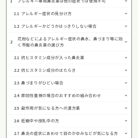
1
アレルギー専用鼻炎薬は他の症状では使用不可
1.1
アレルギー症状の見分け方
1.2
アレルギーかどうかはっきりしない場合
花粉などによるアレルギー症状の鼻水、鼻づまり等に効
2
く市販の鼻炎薬の選び方
2.1
抗ヒスタミン成分が入った鼻炎薬
2.2
抗ヒスタミン成分のはたらき
2.3
鼻づまりがひどい場合
2.4
即効性重視の場合のおすすめの組み合わせ
2.5
副作用が気になる方への漢方薬
2.6
妊娠中や授乳中の方
2.7
鼻炎の症状にあわせて目のかゆみなどが気になる方