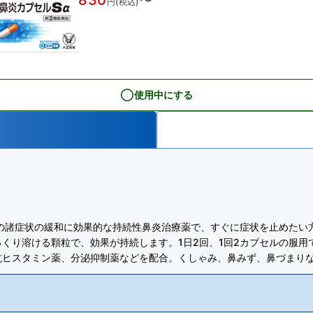
830
〜
円(税込)
使用中にする
の諸症状の緩和に効果的な持続性鼻炎治療薬で、すぐに症状を止めたい
くり溶ける顆粒で、効果が持続します。1日2回、1回2カプセルの服用
抗ヒスタミン薬、分泌抑制薬などを配合。くしゃみ、鼻みず、鼻づまり