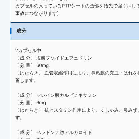
カプセルの入っているPTPシートの凸部を指先で強く押し
事故につながります)
成分
2カプセル中
〔成 分〕 塩酸プソイドエフェドリン
〔分 量〕 60mg
〔はたらき〕 血管収縮作用により、鼻粘膜の充血・はれを
善します。
〔成 分〕 マレイン酸カルビノキサミン
〔分 量〕 6mg
〔はたらき〕 抗ヒスタミン作用により、くしゃみ、鼻みず
す。
〔成 分〕 ベラドンナ総アルカロイド