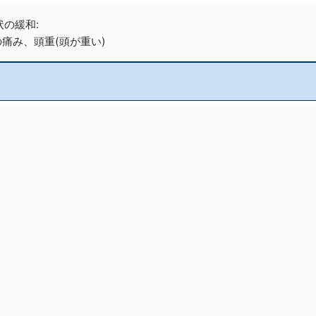
の緩和:
痛み、頭重(頭が重い)
。