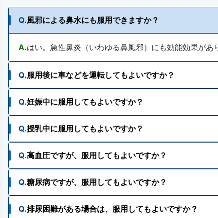
Q.
風邪による鼻水にも服用できますか？
A.
はい。急性鼻炎（いわゆる鼻風邪）にも効能効果があ
Q.
服用後に車などを運転してもよいですか？
Q.
妊娠中に服用してもよいですか？
A.
服用後、車などの乗物又は機械類の運転操作はさけて
Q.
授乳中に服用してもよいですか？
A.
妊婦又は妊娠していると思われる人は、医師、薬剤師
Q.
高血圧ですが、服用してもよいですか？
A.
授乳中の人は、医師、薬剤師又は登録販売者にご相談
Q.
糖尿病ですが、服用してもよいですか？
A.
高血圧の人は、服用をさけてください。
Q.
排尿困難がある場合は、服用してもよいですか？
A.
糖尿病の人は、使用をさけてください。