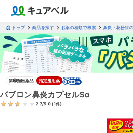
トップ
商品を探す
お薬の種類で検索
鼻炎・花粉症
第❷類医薬品
指定濫用薬
パブロン鼻炎カプセルSα
2.7
/5.0 (
1
件)