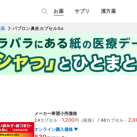
お薬
サプリ
漢方薬
の薬
パブロン鼻炎カプセルSα
メーカー希望小売価格
1,200
2,0
24カプセル
・
円（税抜）
/
48カプセル
・
オンライン購入価格 ▼