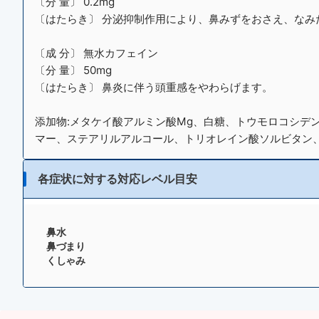
〔分 量〕 0.2mg
〔はたらき〕 分泌抑制作用により、鼻みずをおさえ、なみ
〔成 分〕 無水カフェイン
〔分 量〕 50mg
〔はたらき〕 鼻炎に伴う頭重感をやわらげます。
添加物:メタケイ酸アルミン酸Mg、白糖、トウモロコシデ
マー、ステアリルアルコール、トリオレイン酸ソルビタン、
各症状に対する対応レベル目安
鼻水
鼻づまり
くしゃみ