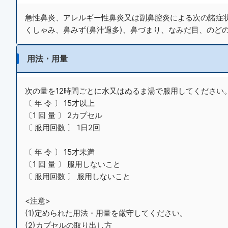
急性鼻炎、アレルギー性鼻炎又は副鼻腔炎による次の諸症状
くしゃみ、鼻みず(鼻汁過多)、鼻づまり、なみだ目、のどの
用法・用量
次の量を12時間ごとに水又はぬるま湯で服用してください
〔 年 令 〕 15才以上
〔1 回 量 〕 2カプセル
〔 服用回数 〕 1日2回
〔 年 令 〕 15才未満
〔1 回 量 〕 服用しないこと
〔 服用回数 〕 服用しないこと
<注意>
(1)定められた用法・用量を厳守してください。
(2)カプセルの取り出し方