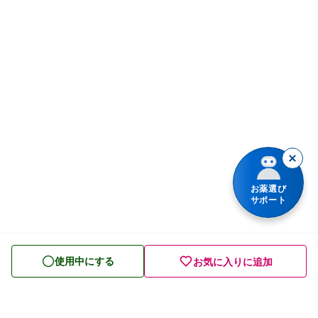
せき止め・のどの薬
漢方薬を検索
鼻炎・花粉症の薬
商品名で検索
肩こり・腰痛・筋肉痛の薬
薬シリーズから検索
乗り物酔いの薬
胃腸薬
整腸・下痢止め薬
お薬選び
サポート
便秘薬
皮膚薬
使用中にする
お気に入りに追加
目薬