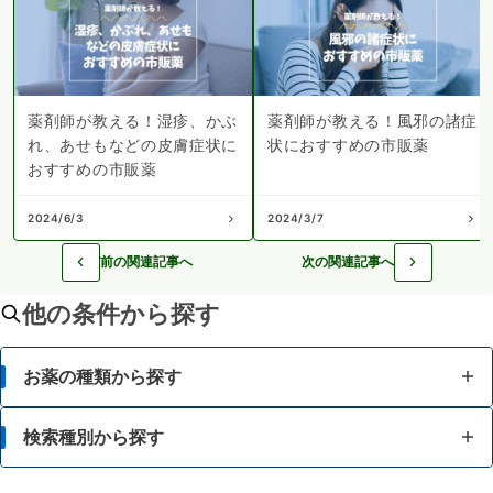
薬剤師が教える！湿疹、かぶ
薬剤師が教える！風邪の諸症
れ、あせもなどの皮膚症状に
状におすすめの市販薬
おすすめの市販薬
2024/6/3
2024/3/7
前の関連記事へ
次の関連記事へ
他の条件から探す
お薬の種類から探す
かぜ薬
検索種別から探す
解熱鎮痛薬
体の部位で検索