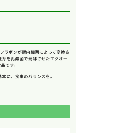
ソフラボンが腸内細菌によって変換さ
胚芽を乳酸菌で発酵させたエクオー
食品です。
基本に、食事のバランスを。