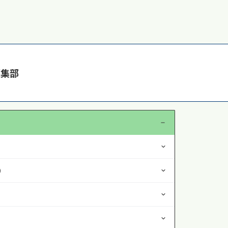
編集部
）