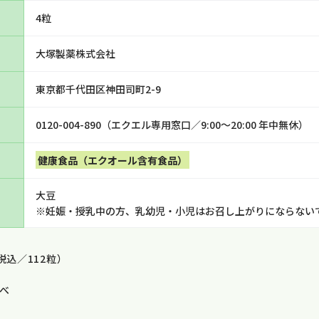
4粒
大塚製薬株式会社
東京都千代田区神田司町2-9
0120-004-890（エクエル専用窓口／9:00～20:00 年中無休）
健康食品（エクオール含有食品）
大豆
※妊娠・授乳中の方、乳幼児・小児はお召し上がりにならない
税込／112粒）
べ