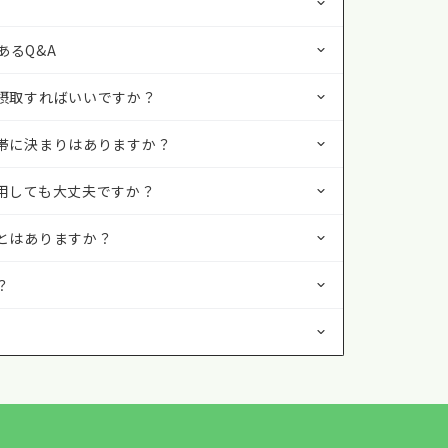
あるQ&A
に摂取すればいいですか？
間帯に決まりはありますか？
併用しても大丈夫ですか？
ことはありますか？
？