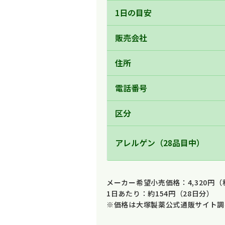
1日の目安
販売会社
住所
電話番号
区分
アレルゲン（28品目中）
メーカー希望小売価格：4,320円（
1日あたり：約154円（28日分）
※価格は大塚製薬公式通販サイト調