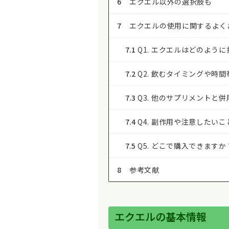
6
エクエル以外の選択肢も
7
エクエルの使用に関するよく
7.1
Q1. エクエルはどのよう
7.2
Q2. 飲むタイミングや時
7.3
Q3. 他のサプリメントと
7.4
Q4. 副作用や注意したい
7.5
Q5. どこで購入できますか
8
参考文献
エクエルの基本情報