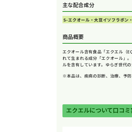
主な配合成分
S-エクオール・大豆イソフラボン
商品概要
エクオール含有食品「エクエル（E
れて生まれる成分「エクオール」。
ルを含有しています。ゆらぎ世代の
※本品は、疾病の診断、治療、予防
エクエルについて口コミ