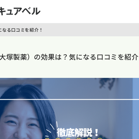
になる口コミを紹介！
（大塚製薬）の効果は？気になる口コミを紹介