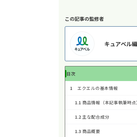
この記事の監修者
キュアベル
目次
1
エクエルの基本情報
1.1
商品情報（本記事執筆時点
1.2
主な配合成分
1.3
商品概要