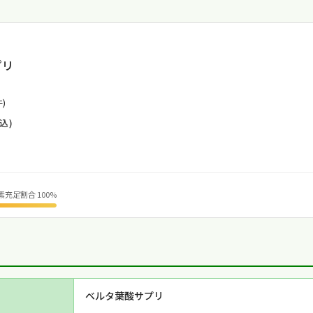
プリ
件)
込)
素充足割合 100%
ベルタ葉酸サプリ