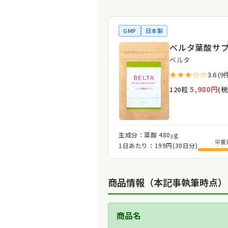
GMP
日本製
ベルタ葉酸サ
ベルタ
★★★☆☆
3.6 (9
5,980円
120粒
(税
主成分：葉酸 480μg
栄養
1日あたり：199円(30日分)
商品情報（本記事執筆時点）
商品名