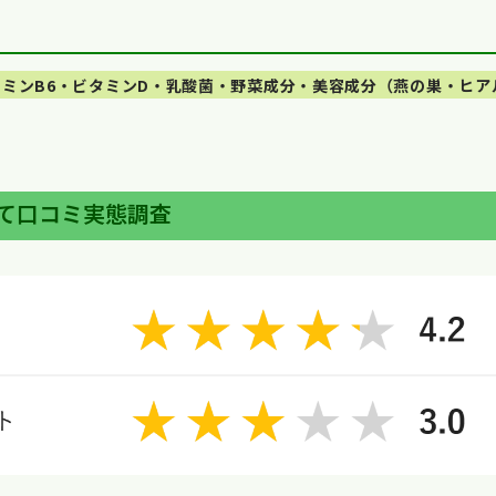
ミンB6・ビタミンD・乳酸菌・野菜成分・美容成分（燕の巣・ヒア
て口コミ実態調査