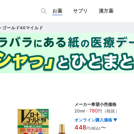
お薬
サプリ
漢方薬
トゴールド40マイルド
メーカー希望小売価格
780
20ml
・
円（税抜）
オンライン購入価格 ▼
448
〜
円(税込)