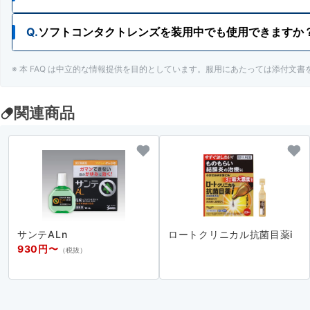
Q.
ソフトコンタクトレンズを装用中でも使用できますか
A.
使用が検討できます。ただし、安易な使用は避け、主
※ 本 FAQ は中立的な情報提供を目的としています。服用にあたっては添付文
A.
ソフトコンタクトレンズを装着したまま使用しないで
関連商品
サンテALn
ロートクリニカル抗菌目薬i
930円〜
（税抜）