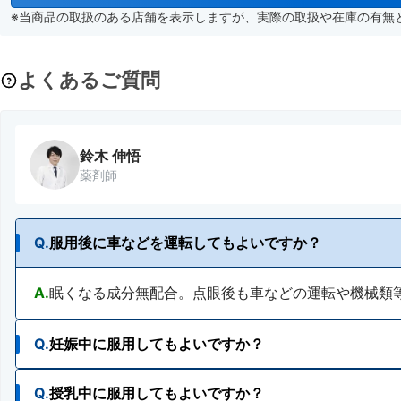
※当商品の取扱のある店舗を表示しますが、実際の取扱や在庫の有無
よくあるご質問
鈴木 伸悟
薬剤師
Q.
服用後に車などを運転してもよいですか？
A.
眠くなる成分無配合。点眼後も車などの運転や機械類
Q.
妊娠中に服用してもよいですか？
Q.
授乳中に服用してもよいですか？
A.
使用が検討できます。ただし、安易な使用は避け、主