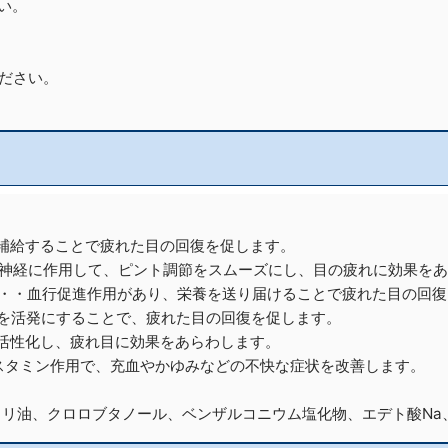
い。
ください。
補給することで疲れた目の回復を促します。
調節神経に作用して、ピント調節をスムーズにし、目の疲れに効果を
05%・・・血行促進作用があり、栄養を送り届けることで疲れた目の回
謝を活発にすることで、疲れた目の回復を促します。
を活性化し、疲れ目に効果をあらわします。
ヒスタミン作用で、充血やかゆみなどの不快な症状を改善します。
カリ油、クロロブタノール、ベンザルコニウム塩化物、エデト酸Na