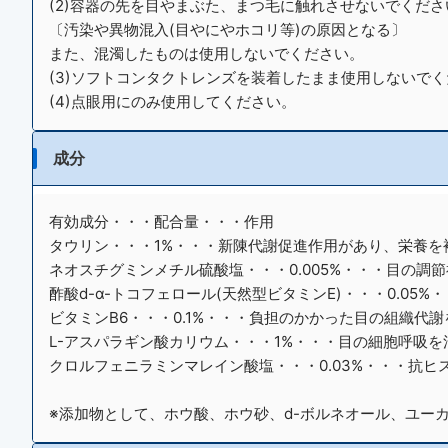
(2)容器の先を目やまぶた、まつ毛に触れさせないでくださ
〔汚染や異物混入(目やにやホコリ等)の原因となる〕
また、混濁したものは使用しないでください。
(3)ソフトコンタクトレンズを装着したまま使用しないで
(4)点眼用にのみ使用してください。
成分
有効成分・・・配合量・・・作用
タウリン・・・1%・・・新陳代謝促進作用があり、栄養を
ネオスチグミンメチル硫酸塩・・・0.005%・・・目の
酢酸d-α-トコフェロール(天然型ビタミンE)・・・0.
ビタミンB6・・・0.1%・・・負担のかかった目の組織代
L-アスパラギン酸カリウム・・・1%・・・目の細胞呼吸
クロルフェニラミンマレイン酸塩・・・0.03%・・・抗
※添加物として、ホウ酸、ホウ砂、d-ボルネオール、ユー