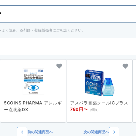
？
治医にご相談ください。
書をよく読み、薬剤師・登録販売者にご相談ください。
ください。
5COINS PHARMA アレルギ
アスパラ目薬クールICプラス
780円〜
ー点眼薬DX
（税抜）
前の関連商品へ
次の関連商品へ