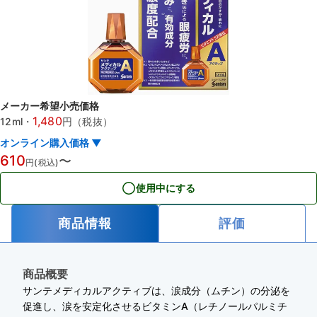
メーカー希望小売価格
1,480
12ml
・
円（税抜）
オンライン購入価格 ▼
610
〜
円(税込)
使用中にする
商品情報
評価
商品概要
サンテメディカルアクティブは、涙成分（ムチン）の分泌を
促進し、涙を安定化させるビタミンA（レチノールパルミチ