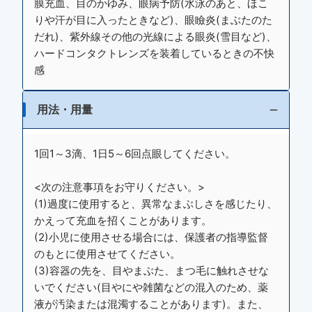
膜充血、目のかゆみ、眼病予防(水泳のあと、ほこ
りや汗が目に入ったときなど)、眼瞼炎(まぶたのた
だれ)、紫外線その他の光線による眼炎(雪目など)、
ハードコンタクトレンズを装着しているときの不快
感
用法・用量
1回1～3滴、1日5～6回点眼してください。
<次の注意事項をお守りください。>
(1)過度に使用すると、異常なまぶしさを感じたり、
かえって充血を招くことがあります。
(2)小児に使用させる場合には、保護者の指導監督
のもとに使用させてください。
(3)容器の先を、目やまぶた、まつ毛に触れさせな
いでください(目やにや雑菌などの混入のため、薬
液が汚染または混濁することがあります)。また、