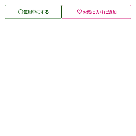
皮膚薬
使用中にする
お気に入りに追加
目薬
ビタミン・滋養強壮薬
栄養ドリンク
痔の薬
発毛・育毛剤
催眠鎮静薬
プライバシーポリシー
貧血用薬
利用規約
眠気防止薬
お問い合わせ
運営会社