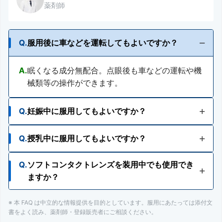
薬剤師
Q.
服用後に車などを運転してもよいですか？
A.
眠くなる成分無配合。点眼後も車などの運転や機
械類等の操作ができます。
Q.
妊娠中に服用してもよいですか？
Q.
授乳中に服用してもよいですか？
A.
使用が検討できます。ただし、安易な使用は避
け、主治医にご相談ください。
Q.
ソフトコンタクトレンズを装用中でも使用でき
A.
使用が検討できます。ただし、安易な使用は避
ますか？
け、主治医にご相談ください。
※ 本 FAQ は中立的な情報提供を目的としています。服用にあたっては添付文
A.
ソフトコンタクトレンズを装着したまま使用しな
書をよく読み、薬剤師・登録販売者にご相談ください。
いでください。