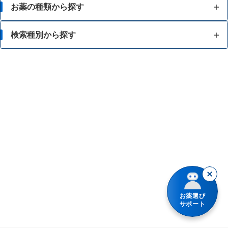
お薬の種類から探す
かぜ薬
検索種別から探す
解熱鎮痛薬
体の部位で検索
せき止め・のどの薬
漢方薬を検索
鼻炎・花粉症の薬
商品名で検索
肩こり・腰痛・筋肉痛の薬
薬シリーズから検索
乗り物酔いの薬
胃腸薬
整腸・下痢止め薬
お薬選び
サポート
便秘薬