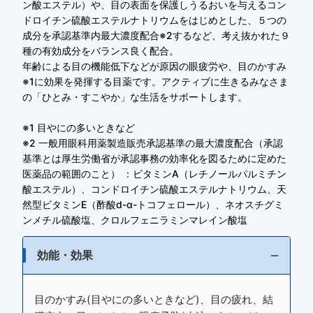
ン酸エステル）や、目の表面を保護しうるおいを与えるコン
ドロイチン硫酸エステルナトリウムをはじめとした、５つの
成分を承認基準内最大濃度配合※2するなど、考え抜かれた９
種の有効成分をバランス良く配合。
年齢による目の機能低下などが原因の眼疲労や、目のかすみ
※1に効果を発揮する目薬です。アクティブに生きるみなさま
の「ひとみ・すこやか」な生活をサポートします。
※1 目やにの多いときなど
※2 一般用眼科用薬製造販売承認基準の最大濃度配合（承認
基準とは厚生労働省が承認事務の効率化を図るために定めた
医薬品の範囲のこと） ：ビタミンA（レチノールパルミチン
酸エステル）、コンドロイチン硫酸エステルナトリウム、天
然型ビタミンE（酢酸d-α-トコフェロール）、ネオスチグミ
ンメチル硫酸塩、クロルフェニラミンマレイン酸塩
効能・効果
目のかすみ(目やにの多いときなど)、目の疲れ、結