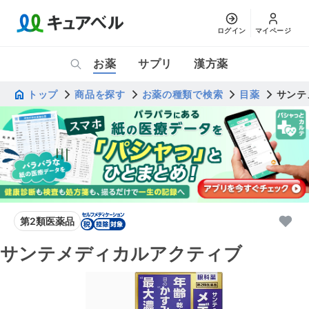
ログイン
マイページ
お薬
サプリ
漢方薬
トップ
商品を探す
お薬の種類で検索
目薬
サンテ
第2類医薬品
サンテメディカルアクティブ