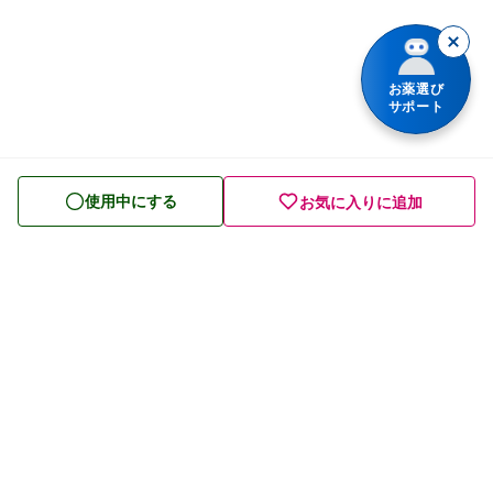
胃腸薬
整腸・下痢止め薬
お薬選び
サポート
便秘薬
皮膚薬
使用中にする
お気に入りに追加
目薬
ビタミン・滋養強壮薬
栄養ドリンク
痔の薬
発毛・育毛剤