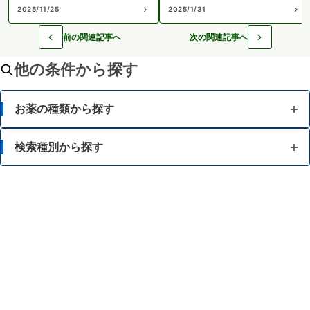
2025/11/25
2025/1/31
前の関連記事へ
次の関連記事へ
他の条件から探す
お薬の種類から探す
かぜ薬
検索種別から探す
解熱鎮痛薬
体の部位で検索
せき止め・のどの薬
漢方薬を検索
鼻炎・花粉症の薬
商品名で検索
肩こり・腰痛・筋肉痛の薬
薬シリーズから検索
乗り物酔いの薬