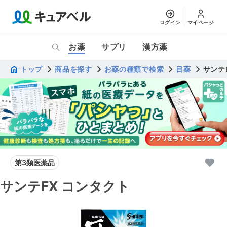
ログイン
マイページ
お薬
サプリ
漢方薬
トップ
商品を探す
お薬の種類で検索
目薬
サンテ
第3類医薬品
サンテFX コンタクト