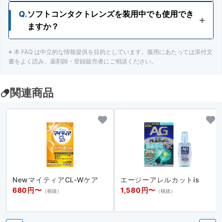
け、主治医にご相談ください。
Q.
ソフトコンタクトレンズを装用中でも使用でき
A.
使用が検討できます。ただし、安易な使用は避
ますか？
け、主治医にご相談ください。
※ 本 FAQ は中立的な情報提供を目的としています。服用にあたっては添付文
A.
ソフトコンタクトレンズを装用中でも使用できま
書をよく読み、薬剤師・登録販売者にご相談ください。
す。
ただしカラーコンタクトレンズ装用中には使用し
ないでください。
関連商品
NewマイティアCL-Wケア
エージーアレルカットis
680円〜
1,580円〜
（税抜）
（税抜）