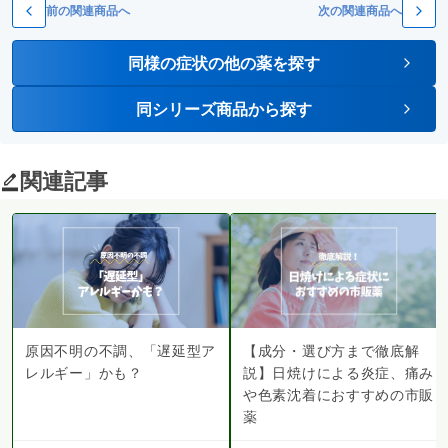
前の関連商品へ
次の関連商品へ
同様の症状の他の薬を探す
同シリーズ商品から探す
関連記事
原因不明の不調、「遅延型ア
【成分・選び方まで徹底解
レルギー」かも？
説】日焼けによる炎症、痛み
や色素沈着におすすめの市販
薬