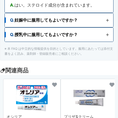
A.
はい。ステロイド成分が含まれています。
Q.
妊娠中に服用してもよいですか？
Q.
授乳中に服用してもよいですか？
A.
妊婦又は妊娠していると思われる人は、医師、薬
剤師又は登録販売者にご相談ください。
※ 本 FAQ は中立的な情報提供を目的としています。服用にあたっては添付文
A.
使用が検討できます。ただし、安易な使用は避
書をよく読み、薬剤師・登録販売者にご相談ください。
け、主治医にご相談ください。
関連商品
オシリア
プリザSクリーム