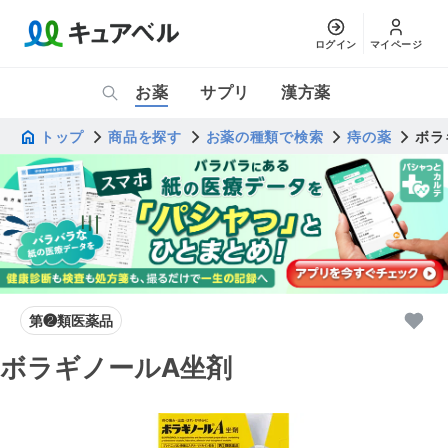
ログイン
マイページ
お薬
サプリ
漢方薬
トップ
商品を探す
お薬の種類で検索
痔の薬
ボラ
第❷類医薬品
ボラギノールA坐剤