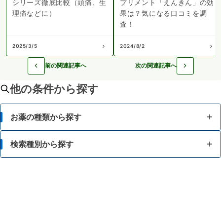
シリーズ徹底比較（頭痛、生
プリメント「えんきん」の効
理痛などに）
果は？気になる口コミを調
査！
2025/3/5
2024/8/2
前の関連記事へ
次の関連記事へ
他の条件から探す
お薬の種類から探す
かぜ薬
検索種別から探す
解熱鎮痛薬
体の部位で検索
せき止め・のどの薬
漢方薬を検索
鼻炎・花粉症の薬
商品名で検索