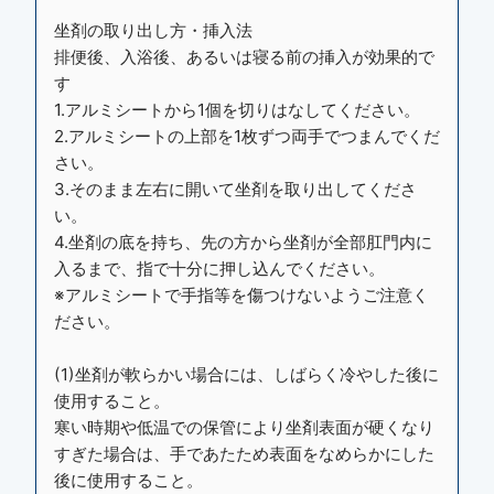
坐剤の取り出し方・挿入法
排便後、入浴後、あるいは寝る前の挿入が効果的で
す
1.アルミシートから1個を切りはなしてください。
2.アルミシートの上部を1枚ずつ両手でつまんでくだ
さい。
3.そのまま左右に開いて坐剤を取り出してくださ
い。
4.坐剤の底を持ち、先の方から坐剤が全部肛門内に
入るまで、指で十分に押し込んでください。
※アルミシートで手指等を傷つけないようご注意く
ださい。
(1)坐剤が軟らかい場合には、しばらく冷やした後に
使用すること。
寒い時期や低温での保管により坐剤表面が硬くなり
すぎた場合は、手であたため表面をなめらかにした
後に使用すること。