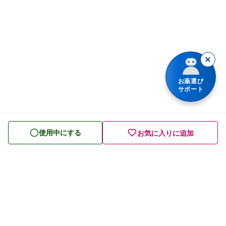
肩こり・腰痛・筋肉痛の薬
薬シリーズから検索
乗り物酔いの薬
胃腸薬
整腸・下痢止め薬
お薬選び
サポート
便秘薬
皮膚薬
使用中にする
お気に入りに追加
目薬
ビタミン・滋養強壮薬
栄養ドリンク
痔の薬