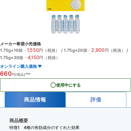
メーカー希望小売価格
1,550
2,900
1.75g×10個
・
円（税抜）
/
1.75g×20個
・
円（税抜）
/
4,150
1.75g×30個
・
円（税抜）
オンライン購入価格 ▼
660
〜
円(税込)
使用中にする
商品情報
評価
商品概要
特徴1 4種の有効成分のすぐれた効果