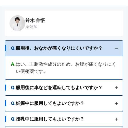
鈴木 伸悟
薬剤師
Q.
服用後、おなかが痛くなりにくいですか？
A.
はい。非刺激性成分のため、お腹が痛くなりにく
い便秘薬です。
Q.
服用後に車などを運転してもよいですか？
Q.
妊娠中に服用してもよいですか？
A.
眠くなる成分無配合。服用後も車などの運転や機
械類等の操作ができます。
Q.
授乳中に服用してもよいですか？
A.
妊婦又は妊娠していると思われる人は、医師、薬
剤師又は登録販売者にご相談ください。