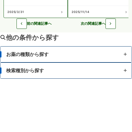
2025/3/31
2025/11/14
前の関連記事へ
次の関連記事へ
他の条件から探す
お薬の種類から探す
かぜ薬
検索種別から探す
解熱鎮痛薬
体の部位で検索
せき止め・のどの薬
漢方薬を検索
鼻炎・花粉症の薬
商品名で検索
肩こり・腰痛・筋肉痛の薬
薬シリーズから検索