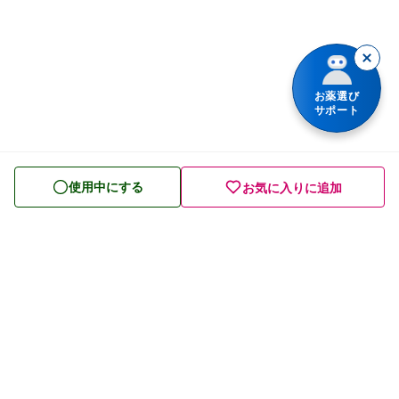
乗り物酔いの薬
胃腸薬
整腸・下痢止め薬
お薬選び
サポート
便秘薬
皮膚薬
使用中にする
お気に入りに追加
目薬
ビタミン・滋養強壮薬
栄養ドリンク
痔の薬
発毛・育毛剤