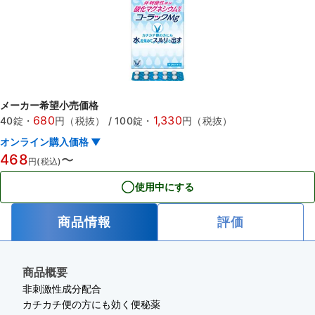
メーカー希望小売価格
680
1,330
40錠
・
円（税抜）
/
100錠
・
円（税抜）
オンライン購入価格 ▼
468
〜
円(税込)
使用中にする
商品情報
評価
商品概要
非刺激性成分配合
カチカチ便の方にも効く便秘薬