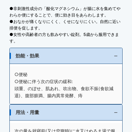
●非刺激性成分の「酸化マグネシウム」が腸に水を集めてや
わらか便にすることで、便に効き目をあらわします。
●おなかが痛くなりにくく、くせになりにくい。自然に近い
排便を促します。
●女性や高齢者の方も飲みやすい錠剤。5歳から服用できま
す。
効能・効果
○便秘
○便秘に伴う次の症状の緩和:
頭重、のぼせ、肌あれ、吹出物、食欲不振(食欲減
退)、腹部膨満、腸内異常発酵、痔
用法・用量
次の量を就寝前(又は空腹時)に水又はぬるま湯で服