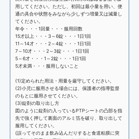
用してください。ただし、初回は最小量を用い、便
通の具合や状態をみながら少しずつ増量又は減量し
てください。
年令・・・1回量・・・服用回数
15才以上・・・3～6錠・・・1日1回
11～14才・・・2～4錠・・・1日1回
7～10才・・・2～3錠・・・1日1回
5～6才・・・1～2錠・・・1日1回
5才未満・・・服用しないこと
(1)定められた用法・用量を厳守してください。
(2)小児に服用させる場合には、保護者の指導監督
のもとに服用させてください。
(3)錠剤の取り出し方
図のように錠剤の入っているPTPシートの凸部を指
先で強く押して裏面のアルミ箔を破り、取り出して
服用してください。
(誤ってそのまま飲み込んだりすると食道粘膜に突