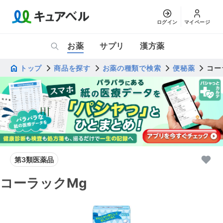
ログイン
マイページ
お薬
サプリ
漢方薬
トップ
商品を探す
お薬の種類で検索
便秘薬
コー
第3類医薬品
コーラックMg