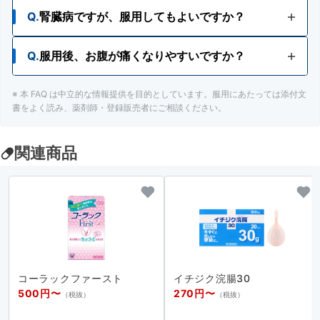
Q.
腎臓病ですが、服用してもよいですか？
A.
授乳中の人でも服用が検討できます。服用に際し
ては、医師、薬剤師、登録販売者にご相談くださ
い。
Q.
服用後、お腹が痛くなりやすいですか？
A.
腎臓病の人は、医師、薬剤師又は登録販売者にご
相談ください。
※ 本 FAQ は中立的な情報提供を目的としています。服用にあたっては添付文
A.
おなかが痛くなりにくい成分を配合しています。
書をよく読み、薬剤師・登録販売者にご相談ください。
関連商品
コーラックファースト
イチジク浣腸30
500円〜
270円〜
（税抜）
（税抜）