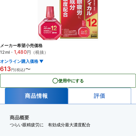
メーカー希望小売価格
1,480
12ml
・
円（税抜）
オンライン購入価格 ▼
613
〜
円(税込)
使用中にする
商品情報
評価
商品概要
つらい眼精疲労に 有効成分最大濃度配合