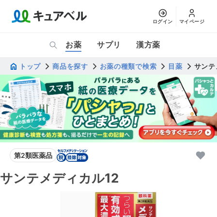
ログイン
マイページ
お薬
サプリ
漢方薬
トップ
商品を探す
お薬の種類で検索
目薬
サンテ
第2類医薬品
サンテメディカル12