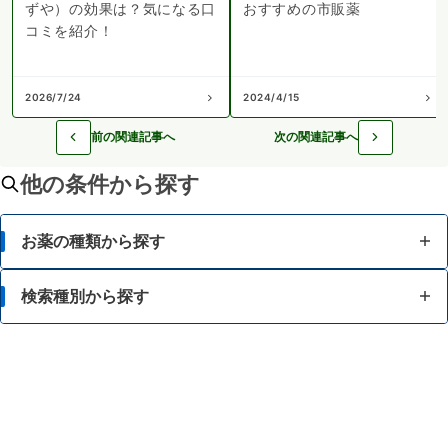
ずや）の効果は？気になる口
おすすめの市販薬
コミを紹介！
2026/7/24
2024/4/15
前の関連記事へ
次の関連記事へ
他の条件から探す
お薬の種類から探す
かぜ薬
検索種別から探す
解熱鎮痛薬
体の部位で検索
せき止め・のどの薬
漢方薬を検索
鼻炎・花粉症の薬
商品名で検索