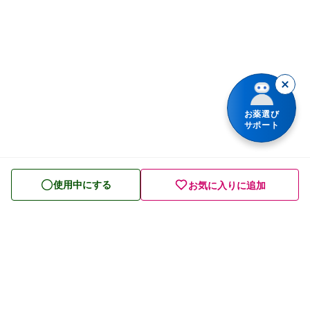
肩こり・腰痛・筋肉痛の薬
薬シリーズから検索
乗り物酔いの薬
胃腸薬
整腸・下痢止め薬
お薬選び
サポート
便秘薬
皮膚薬
使用中にする
お気に入りに追加
目薬
ビタミン・滋養強壮薬
栄養ドリンク
痔の薬