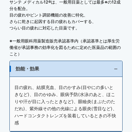
サンテ メディカル12®は、一般用目薬としては最多※の12成
分を配合。
目の疲れやピント調節機能の改善に特化、
さらに乾きに起因する目の疲れもカバーする、
つらい目の疲れに対応した目薬です。
※一般用眼科用薬製造販売承認基準内（承認基準とは厚生労
働省が承認事務の効率化を図るために定めた医薬品の範囲の
こと）
効能・効果
目の疲れ、結膜充血、目のかすみ(目やにの多いと
きなど)、目のかゆみ、眼病予防(水泳のあと、ほこ
りや汗が目に入ったときなど)、眼瞼炎(まぶたのた
だれ)、紫外線その他の光線による眼炎(雪目など)、
ハードコンタクトレンズを装着しているときの不快
感