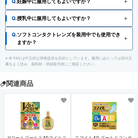
Q.
妊娠中に服用してもよいですか？
Q.
授乳中に服用してもよいですか？
A.
使用が検討できます。ただし、安易な使用は避
け、主治医にご相談ください。
Q.
ソフトコンタクトレンズを装用中でも使用でき
A.
使用が検討できます。ただし、安易な使用は避
ますか？
け、主治医にご相談ください。
※ 本 FAQ は中立的な情報提供を目的としています。服用にあたっては添付文
A.
ソフトコンタクトレンズを装着したまま使用しな
書をよく読み、薬剤師・登録販売者にご相談ください。
いでください。
関連商品
Vロートゴールド40マイルド
スマイル40 ゴールドコンタ