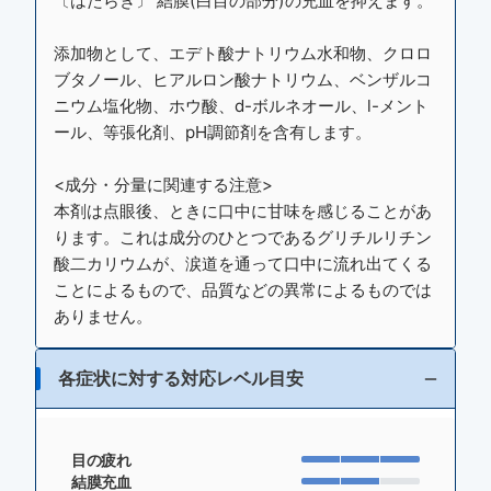
〔はたらき〕 結膜(白目の部分)の充血を抑えます。
添加物として、エデト酸ナトリウム水和物、クロロ
ブタノール、ヒアルロン酸ナトリウム、ベンザルコ
ニウム塩化物、ホウ酸、d-ボルネオール、l-メント
ール、等張化剤、pH調節剤を含有します。
<成分・分量に関連する注意>
本剤は点眼後、ときに口中に甘味を感じることがあ
ります。これは成分のひとつであるグリチルリチン
酸二カリウムが、涙道を通って口中に流れ出てくる
ことによるもので、品質などの異常によるものでは
ありません。
各症状に対する対応レベル目安
目の疲れ
結膜充血