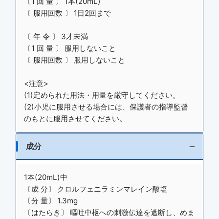
〔1 回 量 〕 1本(20mL)
〔 服用回数 〕 1日2回まで
〔 年 令 〕 3才未満
〔1 回 量 〕 服用しないこと
〔 服用回数 〕 服用しないこと
<注意>
(1)定められた用法・用量を厳守してください。
(2)小児に服用させる場合には、保護者の指導監督
のもとに服用させてください。
成分
1本(20mL)中
〔成 分〕 クロルフェニラミンマレイン酸塩
〔分 量〕 1.3mg
〔はたらき〕 嘔吐中枢への刺激伝達を遮断し、めま