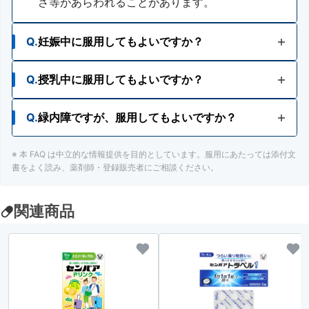
さ等があらわれることがあります。
Q.
妊娠中に服用してもよいですか？
Q.
授乳中に服用してもよいですか？
A.
妊婦又は妊娠していると思われる人は、医師、薬
剤師又は登録販売者にご相談ください。
Q.
緑内障ですが、服用してもよいですか？
A.
授乳中の人でも服用が検討できます。服用に際し
ては、医師、薬剤師、登録販売者にご相談くださ
い。
※ 本 FAQ は中立的な情報提供を目的としています。服用にあたっては添付文
A.
緑内障の人は、医師、薬剤師又は登録販売者にご
書をよく読み、薬剤師・登録販売者にご相談ください。
相談ください。
関連商品