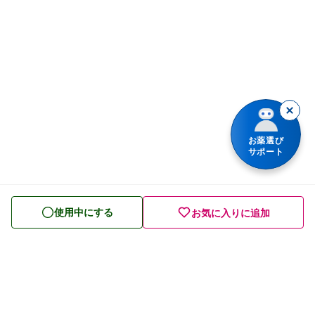
鼻炎・花粉症の薬
商品名で検索
肩こり・腰痛・筋肉痛の薬
薬シリーズから検索
乗り物酔いの薬
胃腸薬
整腸・下痢止め薬
お薬選び
サポート
便秘薬
皮膚薬
使用中にする
お気に入りに追加
目薬
ビタミン・滋養強壮薬
栄養ドリンク