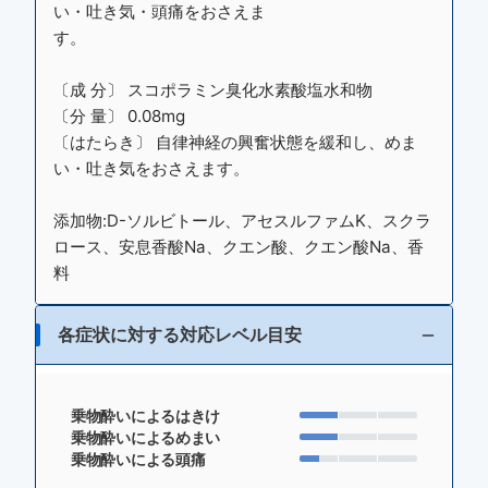
い・吐き気・頭痛をおさえま
す。
〔成 分〕 スコポラミン臭化水素酸塩水和物
〔分 量〕 0.08mg
〔はたらき〕 自律神経の興奮状態を緩和し、めま
い・吐き気をおさえます。
添加物:D-ソルビトール、アセスルファムK、スクラ
ロース、安息香酸Na、クエン酸、クエン酸Na、香
料
各症状に対する対応レベル目安
乗物酔いによるはきけ
乗物酔いによるめまい
乗物酔いによる頭痛