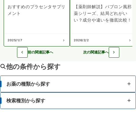
おすすめのプラセンタサプリ
【薬剤師解説】パブロン風邪
メント
薬シリーズ、結局どれがい
い？成分や違いを徹底比較！
2025/1/7
2026/2/2
前の関連記事へ
次の関連記事へ
他の条件から探す
お薬の種類から探す
かぜ薬
検索種別から探す
解熱鎮痛薬
体の部位で検索
せき止め・のどの薬
漢方薬を検索