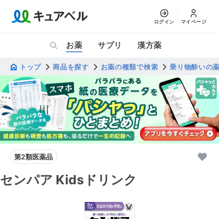
ログイン
マイページ
お薬
サプリ
漢方薬
トップ
商品を探す
お薬の種類で検索
乗り物酔いの
第2類医薬品
センパア Kidsドリンク