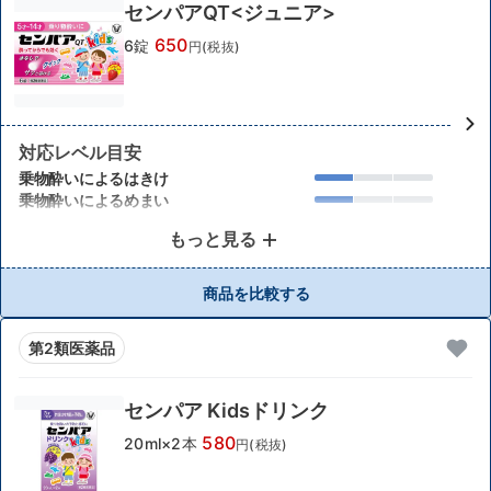
センパアQT<ジュニア>
650
6錠
円(税抜)
対応レベル目安
乗物酔いによるはきけ
乗物酔いによるめまい
もっと見る
商品を比較する
第2類医薬品
センパア Kidsドリンク
580
20ml×2本
円(税抜)