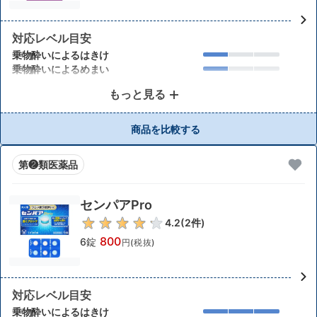
対応レベル目安
乗物酔いによるはきけ
乗物酔いによるめまい
もっと見る
商品を比較する
第❷類医薬品
センパアPro
4.2
(
2
件)
800
6錠
円(税抜)
対応レベル目安
乗物酔いによるはきけ