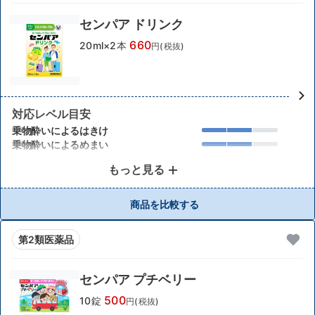
センパア ドリンク
660
20ml×2本
円(税抜)
対応レベル目安
乗物酔いによるはきけ
乗物酔いによるめまい
もっと見る
商品を比較する
第2類医薬品
センパア プチベリー
500
10錠
円(税抜)