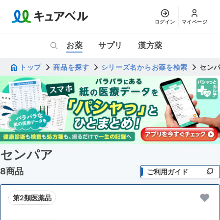
ログイン
マイページ
お薬
サプリ
漢方薬
トップ
商品を探す
シリーズ名からお薬を検索
セン
センパア
8商品
ご利用ガイド
第2類医薬品