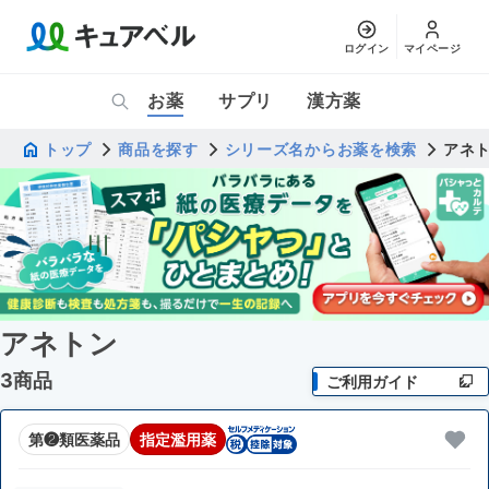
ログイン
マイページ
お薬
サプリ
漢方薬
トップ
商品を探す
シリーズ名からお薬を検索
アネ
アネトン
3商品
ご利用ガイド
第❷類医薬品
指定濫用薬