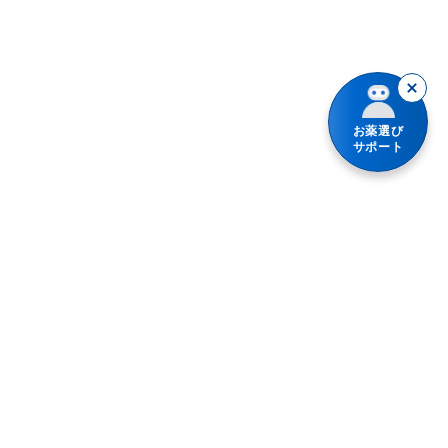
アシノン
アスパラ目薬
アネトン
お薬選び
サポート
アネロン
アリナミン
アルガード
アレグラ
アンメルツ
イブクイック
ウナコーワ