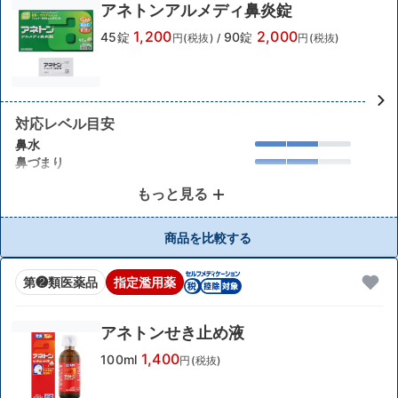
アネトンアルメディ鼻炎錠
1,200
2,000
45錠
90錠
円(税抜)
/
円(税抜)
対応レベル目安
鼻水
鼻づまり
もっと見る
商品を比較する
第❷類医薬品
指定濫用薬
アネトンせき止め液
1,400
100ml
円(税抜)