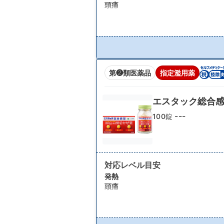
頭痛
第❷類医薬品
指定濫用薬
エスタック総合
---
100錠
対応レベル目安
発熱
頭痛