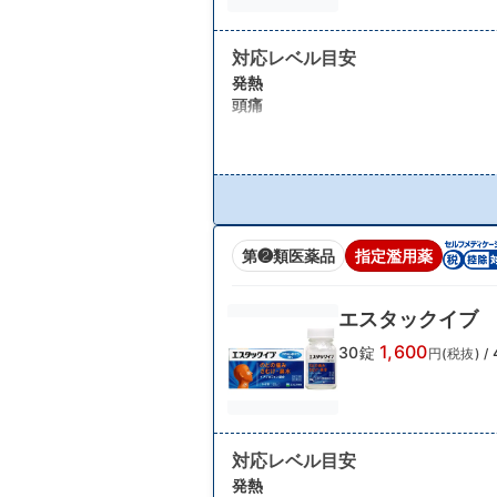
対応レベル目安
発熱
頭痛
第❷類医薬品
指定濫用薬
エスタックイブ
1,600
30錠
円(税抜)
/
対応レベル目安
発熱