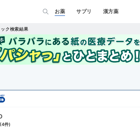
お薬
サプリ
漢方薬
タック検索結果
O
(
4
件)