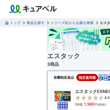
トップ
商品を探す
シリーズ名からお薬を検索
エス
エスタック
3商品
第❷類医薬品
指定濫用薬
エスタックEXNE
4.5
1,980
24錠
円(税抜)