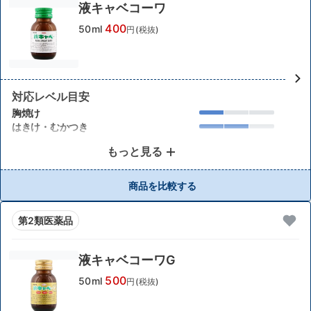
液キャベコーワ
400
50ml
円(税抜)
対応レベル目安
胸焼け
はきけ・むかつき
もっと見る
商品を比較する
第2類医薬品
液キャベコーワG
500
50ml
円(税抜)