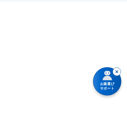
neu tokyo
Vロート
アイリス
アシノン
アスパラ目薬
アネトン
お薬選び
サポート
アネロン
アリナミン
アルガード