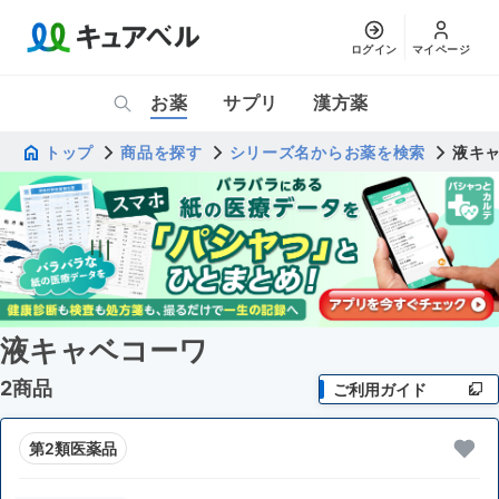
ログイン
マイページ
お薬
サプリ
漢方薬
トップ
商品を探す
シリーズ名からお薬を検索
液キ
液キャベコーワ
2商品
ご利用ガイド
第2類医薬品