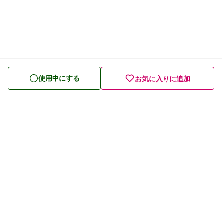
美容に関心がある
食事のバランスが気になる
中性脂肪 ・コレステロールが気になる
使用中にする
血糖値が気になる
お気に入りに追加
高血圧が気になる
健康管理・生活習慣が気になる
腸の健康が気になる
免疫ケアが気になる
目の健康が気になる
口の健康が気になる