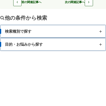
前の関連記事へ
次の関連記事へ
他の条件から検索
検索種別で探す
目的・お悩みから探す
目的・お悩みから探す
成分から探す
脂肪が気になる
ブランド・メーカーから探す
食事等によるカロリー調整に関心がある
酵素等でのダイエットに関心がある
強いカラダをつくりたい
スタミナを向上・維持したい