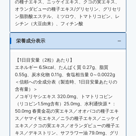
の種子エキス、ニッケイエキス、クコの実エキス、
オランダビューの種子エキス/グリセリン、グリセリ
ン脂肪酸エステル、ミツロウ、トマトリコピン、レ
シチン（大豆由来）、フィチン酸
栄養成分表示
【1日目安量（2粒）あたり】
エネルギー 6.5kcal、たんぱく質 0.27g、脂質
0.55g、炭水化物 0.11g、食塩相当量 0～0.0022g
＜信頼への全成分表（製造時、1日目安量あたりの
含有量）＞
ノコギリヤシエキス 320.0mg、トマトリコピン
（リコピン1.5mg含有）25.0mg、水利通快源＊：
50.0mg 春黄金花の実エキス／オオバコの種子エキ
ス／ヤマイモエキス／ニラの種子エキス／ニッケイ
エキス／クコの実エキス／オランダビューの種子エ
キス／デキストリン、サフラワー油 79.0mg、グリ