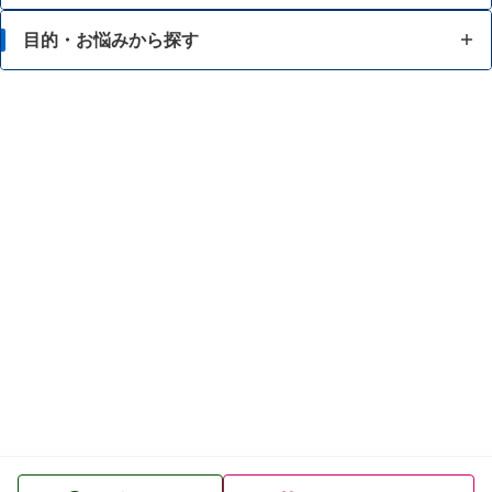
目的・お悩みから探す
目的・お悩みから探す
成分から探す
脂肪が気になる
ブランド・メーカーから探す
食事等によるカロリー調整に関心がある
酵素等でのダイエットに関心がある
強いカラダをつくりたい
スタミナを向上・維持したい
美容に関心がある
食事のバランスが気になる
中性脂肪 ・コレステロールが気になる