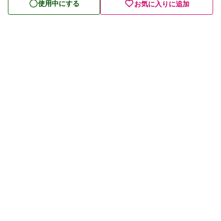
血糖値が気になる
使用中にする
お気に入りに追加
高血圧が気になる
健康管理・生活習慣が気になる
腸の健康が気になる
免疫ケアが気になる
目の健康が気になる
口の健康が気になる
プライバシーポリシー
リラックスしたい、睡眠の質が気になる
利用規約
お酒を楽しみたい
お問い合わせ
運営会社
冷えが気になる