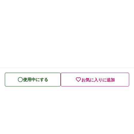
強いカラダをつくりたい
スタミナを向上・維持したい
美容に関心がある
食事のバランスが気になる
中性脂肪 ・コレステロールが気になる
使用中にする
血糖値が気になる
お気に入りに追加
高血圧が気になる
健康管理・生活習慣が気になる
腸の健康が気になる