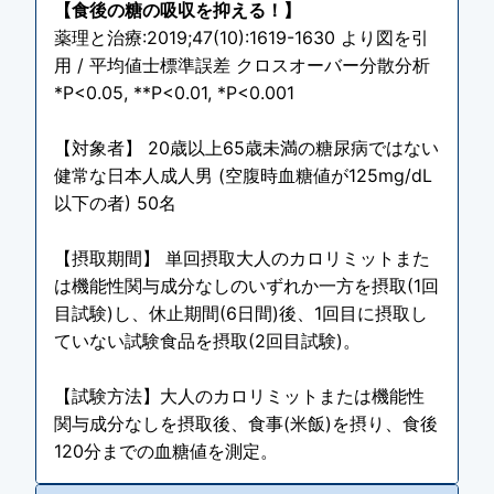
【食後の糖の吸収を抑える！】
薬理と治療:2019;47(10):1619-1630 より図を引
用 / 平均値士標準誤差 クロスオーバー分散分析
*P<0.05, **P<0.01, *P<0.001
【対象者】 20歳以上65歳未満の糖尿病ではない
健常な日本人成人男 (空腹時血糖値が125mg/dL
以下の者) 50名
【摂取期間】 単回摂取大人のカロリミットまた
は機能性関与成分なしのいずれか一方を摂取(1回
目試験)し、休止期間(6日間)後、1回目に摂取し
ていない試験食品を摂取(2回目試験)。
【試験方法】大人のカロリミットまたは機能性
関与成分なしを摂取後、食事(米飯)を摂り、食後
120分までの血糖値を測定。