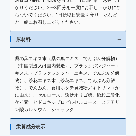
お食事の時に1回3粒を目安に、1日3回までお召し上
がりください。2〜3回分を一度にお召し上がりにな
らないでください。1日摂取目安量を守り、水など
と一緒にお召し上がりください。
原材料
桑の葉エキス末（桑の葉エキス、でんぷん分解物）
（中国製造又は国内製造）、ブラックジンジャーエ
キス末（ブラックジンジャーエキス、でんぷん分解
物）、茶花エキス末（茶花エキス、でんぷん分解
物）、でんぷん、食用ホタテ貝殻粉／キトサン（か
に由来）、セルロース、環状オリゴ糖、微粒二酸化
ケイ素、ヒドロキシプロピルセルロース、ステアリ
ン酸カルシウム、シェラック
栄養成分表示