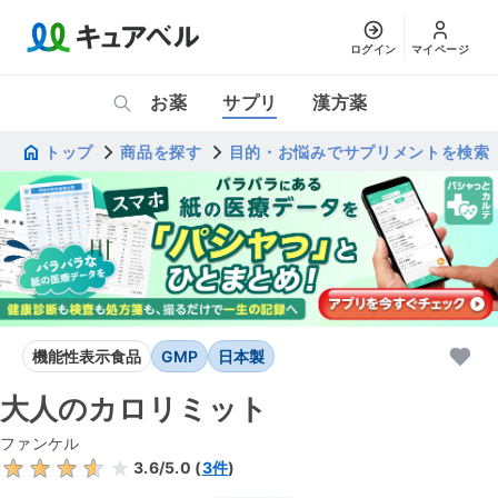
ログイン
マイページ
お薬
サプリ
漢方薬
トップ
商品を探す
目的・お悩みでサプリメントを検索
機能性表示食品
GMP
日本製
大人のカロリミット
ファンケル
3.6
/5.0 (
3
件
)