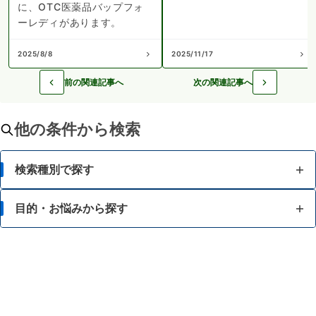
に、OTC医薬品バップフォ
ーレディがあります。
2025/8/8
2025/11/17
前の関連記事へ
次の関連記事へ
他の条件から検索
検索種別で探す
目的・お悩みから探す
目的・お悩みから探す
成分から探す
脂肪が気になる
ブランド・メーカーから探す
食事等によるカロリー調整に関心がある
酵素等でのダイエットに関心がある