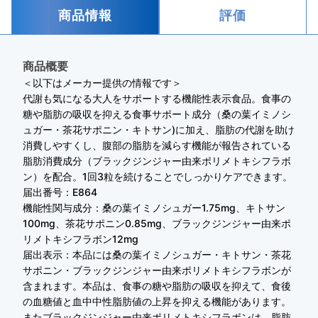
商品情報
評価
商品概要
＜以下はメーカー提供の情報です＞
代謝も気になる大人をサポートする機能性表示食品。食事の
糖や脂肪の吸収を抑える食事サポート成分（桑の葉イミノシ
ュガー・茶花サポニン・キトサン)に加え、脂肪の代謝を助け
消費しやすくし、腹部の脂肪を減らす機能が報告されている
脂肪消費成分（ブラックジンジャー由来ポリメトキシフラボ
ン）を配合。1回3粒を続けることでしっかりケアできます。
届出番号：E864
機能性関与成分：桑の葉イミノシュガー1.75mg、キトサン
100mg、茶花サポニン0.85mg、ブラックジンジャー由来ポ
リメトキシフラボン12mg
届出表示：本品には桑の葉イミノシュガー・キトサン・茶花
サポニン・ブラックジンジャー由来ポリメトキシフラボンが
含まれます。本品は、食事の糖や脂肪の吸収を抑えて、食後
の血糖値と血中中性脂肪値の上昇を抑える機能があります。
またブラックジンジャー由来ポリメトキシフラボンは、脂肪