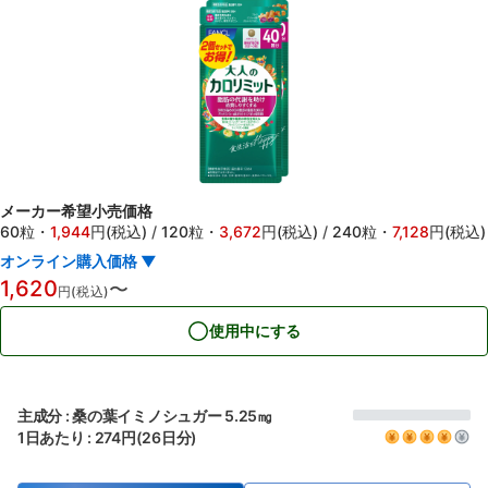
メーカー希望小売価格
60粒
・
1,944
円(税込)
/
120粒
・
3,672
円(税込)
/
240粒
・
7,128
円(税込)
オンライン購入価格 ▼
1,620
〜
円(税込)
使用中にする
主成分 : 桑の葉イミノシュガー 5.25㎎
1日あたり : 274円(26日分)