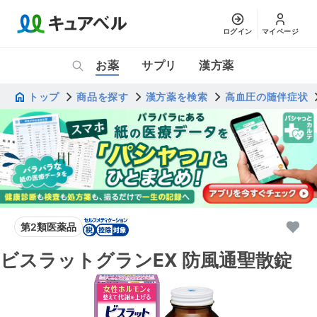
ログイン
マイページ
お薬
サプリ
漢方薬
トップ
商品を探す
漢方薬を検索
高血圧の随伴症状
第2類医薬品
ビスラットグランEX 防風通聖散錠