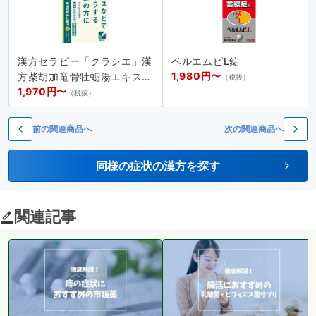
漢方セラピー「クラシエ」漢
ベルエムピL錠
1,980円〜
方柴胡加竜骨牡蛎湯エキス顆
（税抜）
1,970円〜
粒
（税抜）
前の関連商品へ
次の関連商品へ
同様の症状の漢方を探す
関連記事