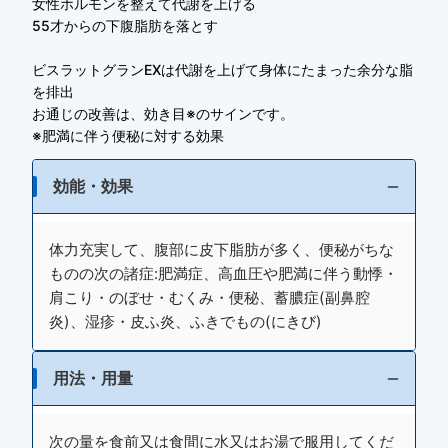
女性ホルモンを整えて代謝を上げる
55才からの下腹脂肪を落とす
ビスラットグランEXは代謝を上げて身体にたまった余分な脂
を排出
お通じの改善は、効き目※のサインです。
※肥満に伴う便秘に対する効果
効能・効果
体力充実して、腹部に皮下脂肪が多く、便秘がちな
ものの次の諸症:肥満症、高血圧や肥満に伴う動悸・
肩こり・のぼせ・むくみ・便秘、蓄膿症(副鼻腔
炎)、湿疹・皮ふ炎、ふきでもの(にきび)
用法・用量
次の量を食前又は食間に水又はお湯で服用してくだ