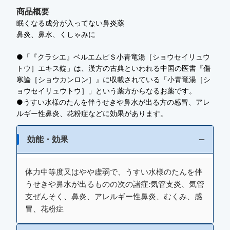
商品概要
眠くなる成分が入ってない鼻炎薬
鼻炎、鼻水、くしゃみに
●「『クラシエ』ベルエムピＳ小青竜湯［ショウセイリュウ
トウ］エキス錠」は、漢方の古典といわれる中国の医書『傷
寒論［ショウカンロン］』に収載されている「小青竜湯［シ
ョウセイリュウトウ］」という薬方からなるお薬です。
●うすい水様のたんを伴うせきや鼻水が出る方の感冒、アレ
ルギー性鼻炎、花粉症などに効果があります。
効能・効果
体力中等度又はやや虚弱で、うすい水様のたんを伴
うせきや鼻水が出るものの次の諸症:気管支炎、気管
支ぜんそく、鼻炎、アレルギー性鼻炎、むくみ、感
冒、花粉症