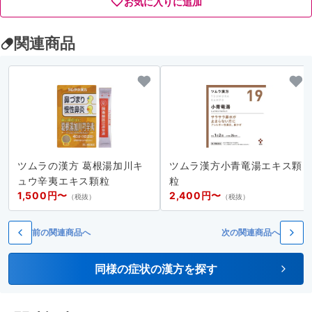
お気に入りに追加
関連商品
ツムラの漢方 葛根湯加川キ
ツムラ漢方小青竜湯エキス顆
ュウ辛夷エキス顆粒
粒
1,500円〜
2,400円〜
（税抜）
（税抜）
前の関連商品へ
次の関連商品へ
同様の症状の漢方を探す