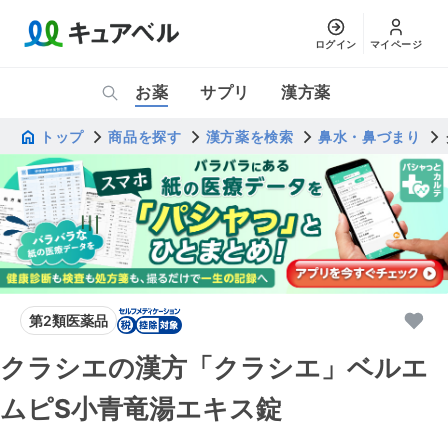
ログイン
マイページ
お薬
サプリ
漢方薬
トップ
商品を探す
漢方薬を検索
鼻水・鼻づまり
第2類医薬品
クラシエの漢方「クラシエ」ベルエ
ムピS小青竜湯エキス錠