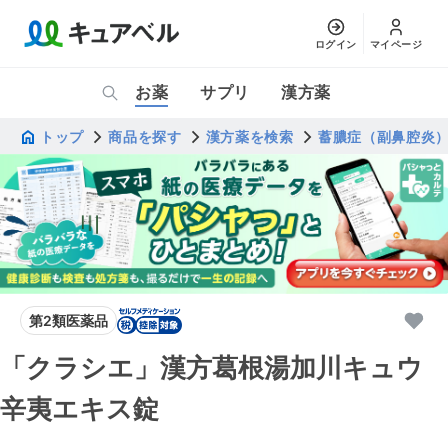
ログイン
マイページ
お薬
サプリ
漢方薬
トップ
商品を探す
漢方薬を検索
蓄膿症（副鼻腔炎
第2類医薬品
「クラシエ」漢方葛根湯加川キュウ
辛夷エキス錠