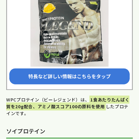
WPCプロテイン（ビーレジェンド）は、
1食あたりたんぱく
質を20g配合、アミノ酸スコア100の原料を使用
したプロテ
インです。
ソイプロテイン