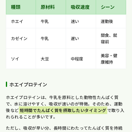
種類
原材料
吸収速度
シーン
ホエイ
牛乳
速い
運動後
間食、就
カゼイン
牛乳
遅い
寝前
美容・健
ソイ
大豆
中程度
康維持
ホエイプロテイン
ホエイプロテインは、牛乳を原料とした動物性たんぱく質
で、水に溶けやすく、吸収が速いのが特徴。そのため、運動
後など
短時間でたんぱく質を摂取したいタイミング
で取り入
れられることが多いです。
ただし、吸収が早い分、長時間にわたってたんぱく質を持続