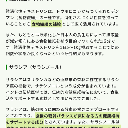
難消化性デキストリンは、トウモロコシからつくられたデン
プン（食物繊維）の一種です。消化されにくい性質を持って
いることから
食物繊維の補給
として広く活用されています。
また、もともとは欧米化した日本人の食生活によって摂取量
が減少傾向にある食物繊維を補う目的でつくられた成分で
す。難消化性デキストリンを1日5～10g摂取することで便の
回数や状態が良くなったという研究結果もあります。
サラシア（サラシノール）
サラシアはスリランカなどの亜熱帯の森林に存在するサラシ
ア属の植物で、サラシノールという成分が含まれています。
インドの伝統医学では、伝統的な健康維持法において、食生
活をサポートする素材として用いられてきました。
サラシアは、糖の吸収に関わる酵素の働きにアプローチする
とされており、
食後の糖質バランスが気になる方の健康維持
をサポートする成分
とされています。また、サラシノールは