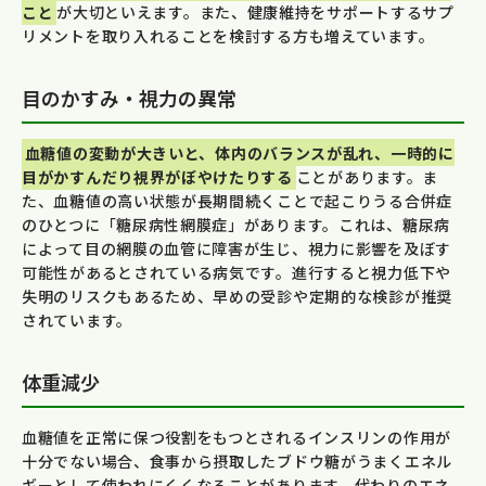
こと
が大切といえます。また、健康維持をサポートするサプ
リメントを取り入れることを検討する方も増えています。
目のかすみ・視力の異常
血糖値の変動が大きいと、体内のバランスが乱れ、一時的に
目がかすんだり視界がぼやけたりする
ことがあります。ま
た、血糖値の高い状態が長期間続くことで起こりうる合併症
のひとつに「糖尿病性網膜症」があります。これは、糖尿病
によって目の網膜の血管に障害が生じ、視力に影響を及ぼす
可能性があるとされている病気です。進行すると視力低下や
失明のリスクもあるため、早めの受診や定期的な検診が推奨
されています。
体重減少
血糖値を正常に保つ役割をもつとされるインスリンの作用が
十分でない場合、食事から摂取したブドウ糖がうまくエネル
ギーとして使われにくくなることがあります。代わりのエネ