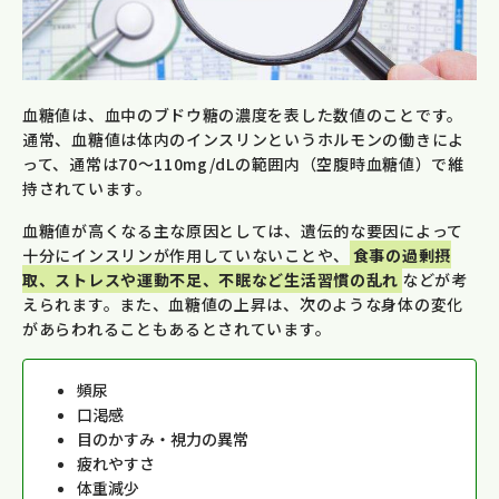
血糖値は、血中のブドウ糖の濃度を表した数値のことです。
通常、血糖値は体内のインスリンというホルモンの働きによ
って、通常は70～110mg/dLの範囲内（空腹時血糖値）で維
持されています。
血糖値が高くなる主な原因としては、遺伝的な要因によって
十分にインスリンが作用していないことや、
食事の過剰摂
取、ストレスや運動不足、不眠など生活習慣の乱れ
などが考
えられます。また、血糖値の上昇は、次のような身体の変化
があらわれることもあるとされています。
頻尿
口渇感
目のかすみ・視力の異常
疲れやすさ
体重減少