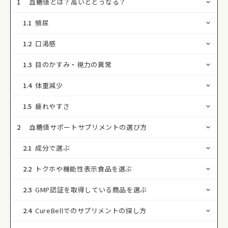
1
血糖値とは？高いとどうなる？
1.1
頻尿
1.2
口渇感
1.3
目のかすみ・視力の異常
1.4
体重減少
1.5
疲れやすさ
2
血糖値サポートサプリメントの選び方
2.1
成分で選ぶ
2.2
トクホや機能性表示食品を選ぶ
2.3
GMP認証を取得している商品を選ぶ
2.4
CureBellでのサプリメントの探し方