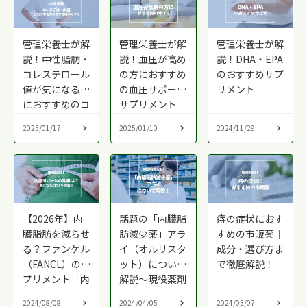
管理栄養士が解
管理栄養士が解
管理栄養士が解
説！中性脂肪・
説！血圧が高め
説！DHA・EPA
コレステロール
の方におすすめ
のおすすめサプ
値が気になる方
の血圧サポート
リメント
におすすめのコ
サプリメント
レステロールケ
2025/01/17
2025/01/10
2024/11/29
アサプリ
【2026年】内
話題の「内臓脂
痔の症状におす
臓脂肪を減らせ
肪減少薬」アラ
すめの市販薬｜
る？ファンケル
イ（オルリスタ
成分・選び方ま
（FANCL）のサ
ット）について
で徹底解説！
プリメント「内
解説〜現役薬剤
脂サポート」の
師からのアドバ
2024/08/08
2024/04/05
2024/03/07