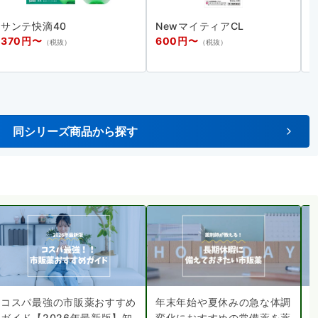
サンテ快滴40
NewマイティアCL
370円〜
600円〜
（税抜）
（税抜）
同シリーズ商品から探す
コスパ最強の市販薬おすすめ
年末年始や夏休みの急な体調
ガイド【2026年最新版】知
変化におすすめの常備薬を薬