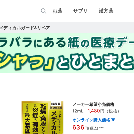
お薬
サプリ
漢方薬
メディカルガード&リペア
メーカー希望小売価格
1,480
12mL
・
円（税抜）
オンライン購入価格 ▼
636
〜
円(税込)