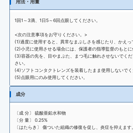
用法・用量
1回1～3滴、1日5～6回点眼してください。
<次の注意事項をお守りください。>
(1)過度に使用すると、異常なまぶしさを感じたり、かえ
(2)小児に使用させる場合には、保護者の指導監督のもと
(3)容器の先を、目やまぶた、まつ毛に触れさせないでく
さい。
(4)ソフトコンタクトレンズを装着したまま使用しないで
(5)点眼用にのみ使用してください。
成分
〔成 分〕 硫酸亜鉛水和物
〔分 量〕 0.25%
〔はたらき〕 傷ついた組織の修復を促し、炎症を抑えます