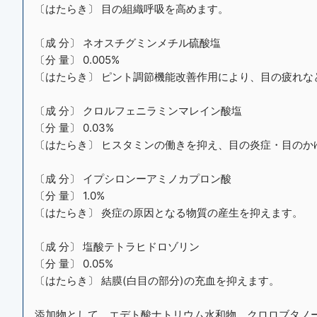
〔はたらき〕 目の組織呼吸を高めます。
〔成 分〕 ネオスチグミンメチル硫酸塩
〔分 量〕 0.005%
〔はたらき〕 ピント調節機能改善作用により、目の疲れな
〔成 分〕 クロルフェニラミンマレイン酸塩
〔分 量〕 0.03%
〔はたらき〕 ヒスタミンの働きを抑え、目の炎症・目のか
〔成 分〕 イプシロンーアミノカプロン酸
〔分 量〕 1.0%
〔はたらき〕 炎症の原因となる物質の産生を抑えます。
〔成 分〕 塩酸テトラヒドロゾリン
〔分 量〕 0.05%
〔はたらき〕 結膜(白目の部分)の充血を抑えます。
添加物として、エデト酸ナトリウム水和物、クロロブタノー