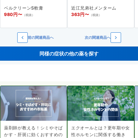
ベルクリーンS軟膏
近江兄弟社メンターム
980円〜
363円〜
（税抜）
（税抜）
前の関連商品へ
次の関連商品へ
同様の症状の他の薬を探す
薬剤師が教える！シミやそば
エクオールとは？更年期や女
かす・肝斑に効くおすすめの
性ホルモンに関係する働き