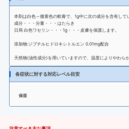
本剤は白色～微黄色の軟膏で、1g中に次の成分を含有して
成分・・・分量・・・はたらき
日局 白色ワセリン・・・1g・・・皮膚を保護します。
添加物:ジブチルヒドロキシトルエン 0.01mg配合
天然物(油性成分)を用いていますので、温度によりやわら
各症状に対する対応レベル目安
保湿
注意すべき主な事項