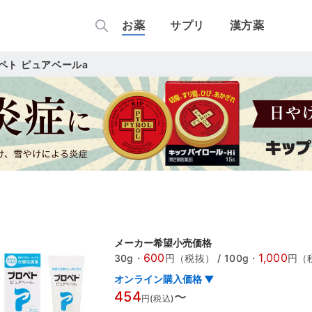
お薬
サプリ
漢方薬
ペト ピュアベールa
メーカー希望小売価格
600
1,000
30g
・
円（税抜）
/
100g
・
円（
オンライン購入価格 ▼
454
〜
円(税込)