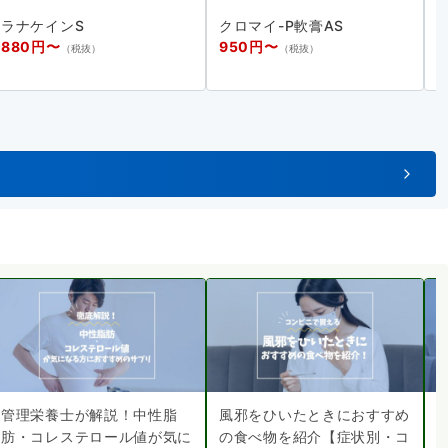
ラナケインS
クロマイ-P軟膏AS
880円〜
950円〜
（税抜）
（税抜）
1
管理栄養士が解説！中性脂
風邪をひいたときにおすすめ
肪・コレステロール値が気に
の食べ物を紹介【症状別・コ