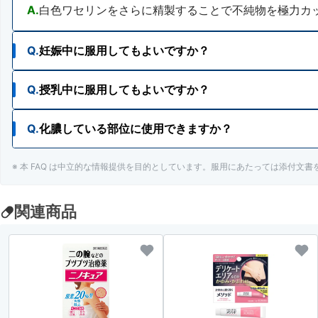
A.
白色ワセリンをさらに精製することで不純物を極力カ
Q.
妊娠中に服用してもよいですか？
Q.
授乳中に服用してもよいですか？
A.
使用が検討できます。ただし、安易な使用は避け、主
Q.
化膿している部位に使用できますか？
A.
使用が検討できます。ただし、安易な使用は避け、主
※ 本 FAQ は中立的な情報提供を目的としています。服用にあたっては添付文
A.
化膿している患部には使用をさけてください
関連商品