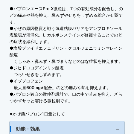
●パブロンエースPro-X微粒は、7つの有効成分を配合し、の
どの痛みや熱を抑え、鼻みずやせきをしずめる総合かぜ薬で
す。
●かぜの原因物質と戦う気道粘膜バリアをアンブロキソール
塩酸塩が清浄化、L-カルボシステインが修復することでのど
の症状を緩和します。
●塩酸プソイドエフェドリン・クロルフェニラミンマレイン
酸塩
くしゃみ・鼻みず・鼻づまりなどのはな症状を抑えます。
●ジヒドロコデインリン酸塩
つらいせきをしずめます。
●イブプロフェン
最大量600mg※配合。のどの痛みや熱を抑えます。
●パブロン独自の微粒剤設計で、口の中で苦みを抑え、ざら
つかずサッと溶ける微粒剤です。
※かぜ薬パブロン1日量として
効能・効果