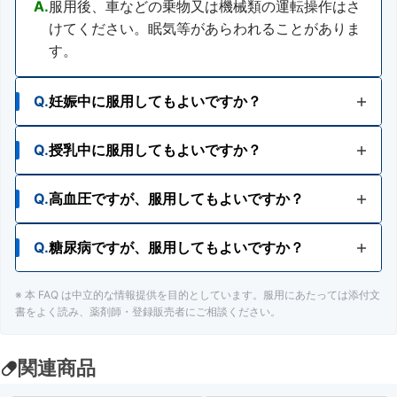
A.
服用後、車などの乗物又は機械類の運転操作はさ
けてください。眠気等があらわれることがありま
す。
Q.
妊娠中に服用してもよいですか？
Q.
授乳中に服用してもよいですか？
A.
出産予定日12週以内の妊婦は服用をさけてくださ
い。
また妊婦又は妊娠していると思われる人は、医
Q.
高血圧ですが、服用してもよいですか？
A.
授乳中の人は、服用をさけるか、服用する場合は
師、薬剤師又は登録販売者にご相談ください。
授乳をさけてください。
Q.
糖尿病ですが、服用してもよいですか？
A.
高血圧の人は、服用をさけてください。
※ 本 FAQ は中立的な情報提供を目的としています。服用にあたっては添付文
A.
糖尿病の人は、服用をさけてください。
書をよく読み、薬剤師・登録販売者にご相談ください。
関連商品