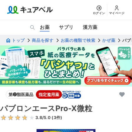
ログイン
マイページ
お薬
サプリ
漢方薬
トップ
商品を探す
お薬の種類で検索
かぜ薬
パブ
第❷類医薬品
指定濫用薬
パブロンエースPro-X微粒
3.8
/5.0 (
3
件)