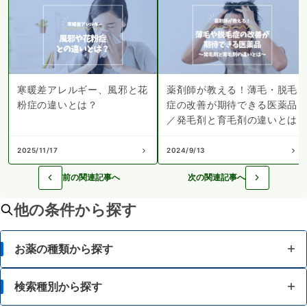
寒暖差アレルギー、風邪と花
薬剤師が教える！薄毛・脱毛
粉症の違いとは？
症の改善が期待できる医薬品
／発毛剤と育毛剤の違いとは
2025/11/17
2024/9/13
前の関連記事へ
次の関連記事へ
他の条件から探す
お薬の種類から探す
かぜ薬
検索種別から探す