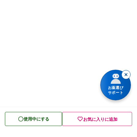
解熱鎮痛薬
体の部位で検索
せき止め・のどの薬
漢方薬を検索
鼻炎・花粉症の薬
商品名で検索
肩こり・腰痛・筋肉痛の薬
薬シリーズから検索
乗り物酔いの薬
胃腸薬
整腸・下痢止め薬
お薬選び
サポート
便秘薬
皮膚薬
使用中にする
お気に入りに追加
目薬