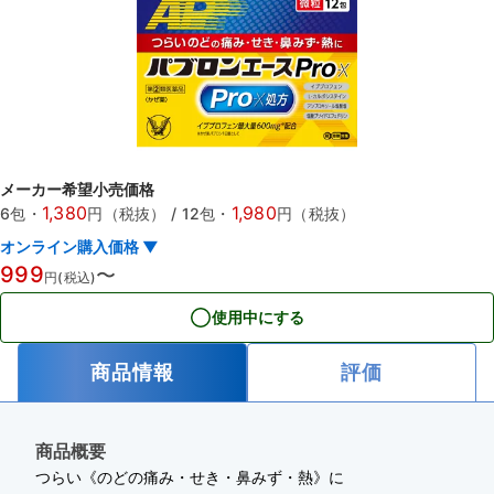
メーカー希望小売価格
1,380
1,980
6包
・
円（税抜）
/
12包
・
円（税抜）
オンライン購入価格 ▼
999
〜
円(税込)
使用中にする
商品情報
評価
商品概要
つらい《のどの痛み・せき・鼻みず・熱》に