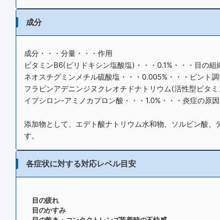
成分
成分・・・分量・・・作用
ビタミンB6(ピリドキシン塩酸塩)・・・0.1%・・・目の
ネオスチグミンメチル硫酸塩・・・0.005%・・・ピン
フラビンアデニンジヌクレオチドナトリウム(活性型ビタミン
イプシロン-アミノカプロン酸・・・1.0%・・・炎症の原
添加物として、エデト酸ナトリウム水和物、ソルビン酸、
す。
各症状に対する対応レベル目安
目の疲れ
目のかすみ
目の乾き・コンタクトレンズ装着時の不快感