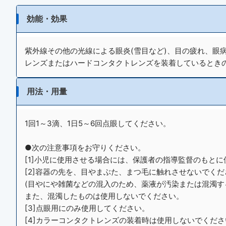
効能・効果
紫外線その他の光線による眼炎(雪目など)、目の疲れ、眼
レンズまたはハードコンタクトレンズを装着しているとき
用法・用量
1回1～3滴、1日5～6回点眼してください。
●次の注意事項をお守りください。
[1]小児に使用させる場合には、保護者の指導監督のもと
[2]容器の先を、目やまぶた、まつ毛に触れさせないでくだ
(目やにや雑菌などの混入のため、薬液が汚染または混濁す
また、混濁したものは使用しないでください。
[3]点眼用にのみ使用してください。
[4]カラーコンタクトレンズの装着時は使用しないでくださ