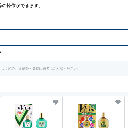
等の操作ができます。
治医にご相談ください。
？
治医にご相談ください。
書をよく読み、薬剤師・登録販売者にご相談ください。
でください。