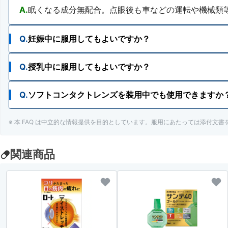
A.
眠くなる成分無配合。点眼後も車などの運転や機械類
Q.
妊娠中に服用してもよいですか？
Q.
授乳中に服用してもよいですか？
A.
使用が検討できます。ただし、安易な使用は避け、主
Q.
ソフトコンタクトレンズを装用中でも使用できますか
A.
使用が検討できます。ただし、安易な使用は避け、主
※ 本 FAQ は中立的な情報提供を目的としています。服用にあたっては添付文
A.
ソフトコンタクトレンズを装用中でも使用できます。
ただしカラーコンタクトレンズ装用中には使用しない
関連商品