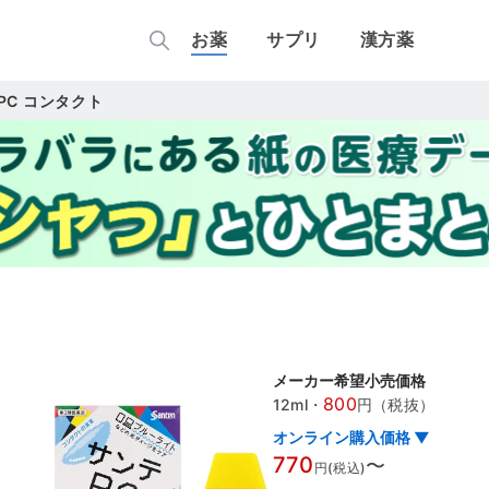
お薬
サプリ
漢方薬
PC コンタクト
メーカー希望小売価格
800
12ml
・
円（税抜）
オンライン購入価格 ▼
770
〜
円(税込)