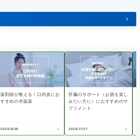
薬剤師が教える！口内炎にお
肝臓のサポート（お酒を楽し
すすめの市販薬
みたい方に）におすすめのサ
プリメント
2024/6/28
2024/11/27
2