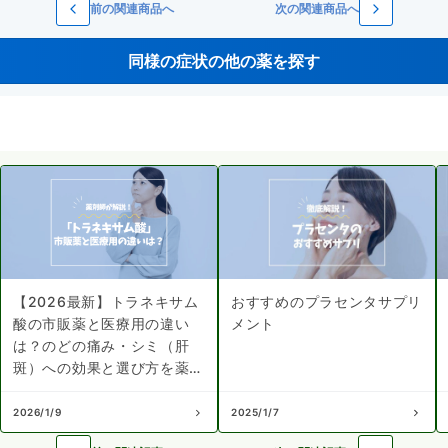
前の関連商品へ
次の関連商品へ
同様の症状の他の薬を探す
【2026最新】トラネキサム
おすすめのプラセンタサプリ
酸の市販薬と医療用の違い
メント
は？のどの痛み・シミ（肝
斑）への効果と選び方を薬剤
師が解説！
2026/1/9
2025/1/7