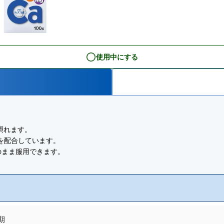
使用中にする
摂れます。
を配合しています。
のまま服用できます。
期