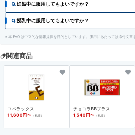
Q.
妊娠中に服用してもよいですか？
Q.
授乳中に服用してもよいですか？
A.
妊娠中の人でも服用が検討できます。
※ 本 FAQ は中立的な情報提供を目的としています。服用にあたっては添付文
A.
授乳中の人でも服用が検討できます。
関連商品
ユベラックス
チョコラBBプラス
11,600円〜
1,540円〜
（税抜）
（税抜）