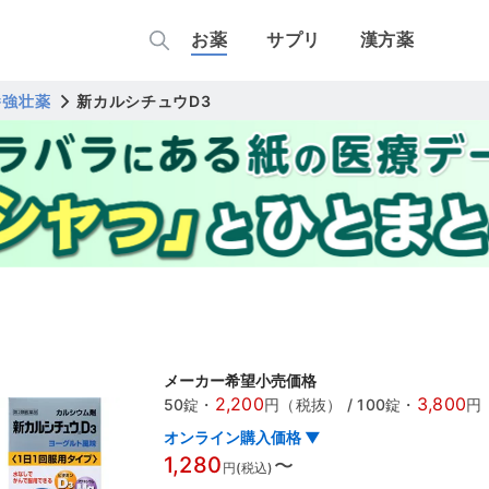
お薬
サプリ
漢方薬
養強壮薬
新カルシチュウD3
メーカー希望小売価格
2,200
3,800
50錠
・
円（税抜）
/
100錠
・
円
オンライン購入価格 ▼
1,280
〜
円(税込)