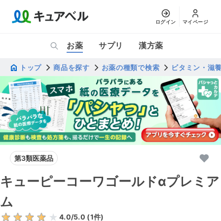
ログイン
マイページ
お薬
サプリ
漢方薬
トップ
商品を探す
お薬の種類で検索
ビタミン・滋
第3類医薬品
キューピーコーワゴールドαプレミア
ム
4.0
/5.0 (
1
件)