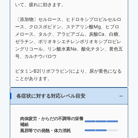
いて、疲れに効きます。
〔添加物〕セルロース、ヒドロキシプロピルセルロ
ース、クロスポビドン、ステアリン酸Mg、ヒプロ
メロース、タルク、アラビアゴム、炭酸Ca、白糖、
ゼラチン、ポリオキシエチレンポリオキシプロピレ
ングリコール、リン酸水素Na、酸化チタン、黄色五
号、カルナウバロウ
ビタミンB2(リボフラビン)により、尿が黄色になる
ことがあります。
各症状に対する対応レベル目安
肉体疲労・からだの不調等の栄養
補給
風邪等での発熱・体力消耗