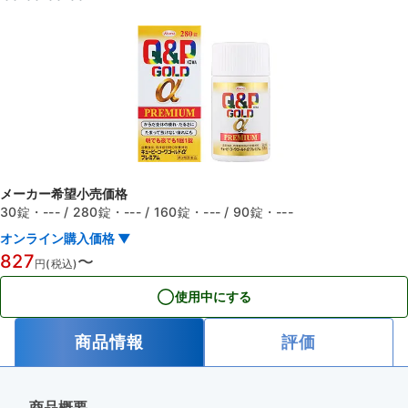
メーカー希望小売価格
30錠
・---
/
280錠
・---
/
160錠
・---
/
90錠
・---
オンライン購入価格 ▼
827
〜
円(税込)
使用中にする
商品情報
評価
商品概要