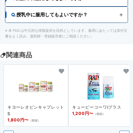
械類等の操作ができます。
Q.
授乳中に服用してもよいですか？
A.
妊娠中の人でも服用が検討できますが、カフェイ
ンが含まれているため、ノンカフェインをおすす
めします。
※ 本 FAQ は中立的な情報提供を目的としています。服用にあたっては添付文
A.
授乳中の人でも服用が検討できますが、カフェイ
書をよく読み、薬剤師・登録販売者にご相談ください。
ンが含まれているため、ノンカフェインをおすす
めします。
関連商品
キヨーレオピンキャプレット
キューピーコーワiプラス
1,200円〜
S
（税抜）
1,800円〜
（税抜）