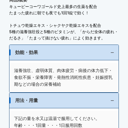
キューピーコーワゴールド史上最多の生薬を配合
たまった疲れに朝でも夜でも1回1錠で効く！
トチュウ乾燥エキス・シャクヤク乾燥エキスを配合
5種の滋養強壮役と5種のビタミンが、「からだ全体の疲れ・
だるさ」「たまって抜けない疲れ」によく効きます。
効能・効果
滋養強壮、虚弱体質、肉体疲労・病後の体力低下・
食欲不振・栄養障害・発熱性消耗性疾患・妊娠授乳
期などの場合の栄養補給
用法・用量
下記の量を水又は温湯で服用してください。
年齢・・・1回量・・・1日服用回数