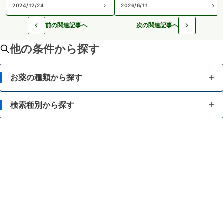
2024/12/24
2026/6/11
前の関連記事へ
次の関連記事へ
他の条件から探す
お薬の種類から探す
かぜ薬
検索種別から探す
解熱鎮痛薬
体の部位で検索
せき止め・のどの薬
漢方薬を検索
鼻炎・花粉症の薬
商品名で検索
肩こり・腰痛・筋肉痛の薬
薬シリーズから検索
乗り物酔いの薬