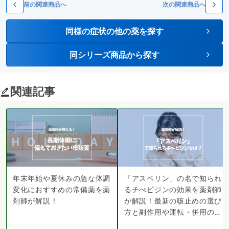
前の関連商品へ
次の関連商品へ
同様の症状の他の薬を探す
同シリーズ商品から探す
関連記事
年末年始や夏休みの急な体調
「アスベリン」の名で知られ
変化におすすめの常備薬を薬
るチぺピジンの効果を薬剤師
剤師が解説！
が解説！最新の咳止めの選び
方と副作用や運転・併用の注
意点とは？