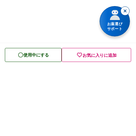
胃腸薬
整腸・下痢止め薬
お薬選び
サポート
便秘薬
皮膚薬
使用中にする
お気に入りに追加
目薬
ビタミン・滋養強壮薬
栄養ドリンク
痔の薬
発毛・育毛剤
催眠鎮静薬