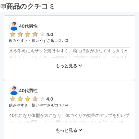
商品のクチコミ
40代男性
4.0
飲みやすさ・扱いやすさ
5
/コスパ
3
水や牛乳にもサッと溶けやすく、粉っぽさが少なくすっきりと
飲めます。ミルクティー風味として非常に美味しく、毎日スト
レスなく続けられる味わいです。

もっと見る
たんぱく質がしっかり摂れてビタミンも配合されているので品
40代男性
4.0
飲みやすさ・扱いやすさ
4
/コスパ
4
40代になり体型が気になり、体づくりの効果のアップを狙いプ
ロテインを摂取しようと思い色々なプロテインを試していまし
た。私は体質的なのか牛乳由来のプロテインを飲むとお腹が緩
もっと見る
くなりました、どうしようか考え