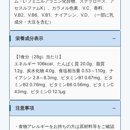
ム・L-フェニルアラニン化合物、スクラロース、ア
セスルファムK）、カラメル色素、V.C、香料、
V.B2、V.B6、V.B1、ナイアシン、V.D、（一部に乳
成分・大豆を含む）
栄養成分表示
【1食分（28g）当たり】
エネルギー 106kcal、たんぱく質 20.0g、脂質
1.2g、炭水化物 4.0g、食塩相当量 0.53～1.10g、ナ
イアシン 2.8～8.3mg、ビタミンB1 0.67mg、ビタ
ミンB2 0.76mg、ビタミンB6 0.56mg、ビタミンC
43mg、ビタミンD 12.1μg
注意事項
・食物アレルギーをお持ちの方は原材料等をご確認