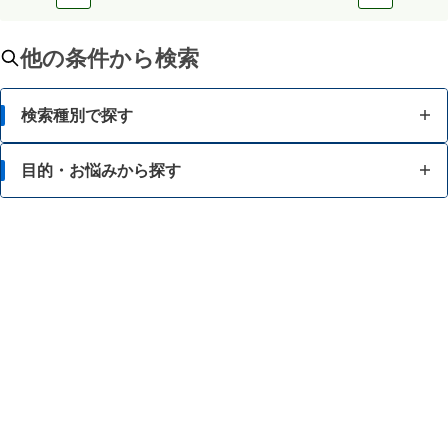
他の条件から検索
検索種別で探す
目的・お悩みから探す
目的・お悩みから探す
成分から探す
脂肪が気になる
ブランド・メーカーから探す
食事等によるカロリー調整に関心がある
酵素等でのダイエットに関心がある
強いカラダをつくりたい
スタミナを向上・維持したい