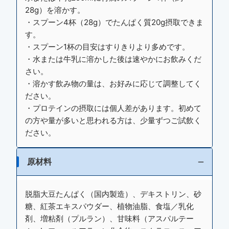
28g）を溶かす。
・スプーン4杯（28g）でたんぱく質20g摂取できま
す。
・スプーン1杯の目安はすりきりより多めです。
・水または牛乳に溶かした後は速やかにお飲みくだ
さい。
・溶かす飲み物の量は、お好みに応じて調整してく
ださい。
・プロテインの摂取には個人差があります。初めて
の方や量が多いと思われる方は、少量ずつご試飲く
ださい。
原材料
脱脂大豆たんぱく（国内製造）、デキストリン、砂
糖、紅茶エキスパウダー、植物油脂、食塩／乳化
剤、増粘剤（プルラン）、甘味料（アスパルテー