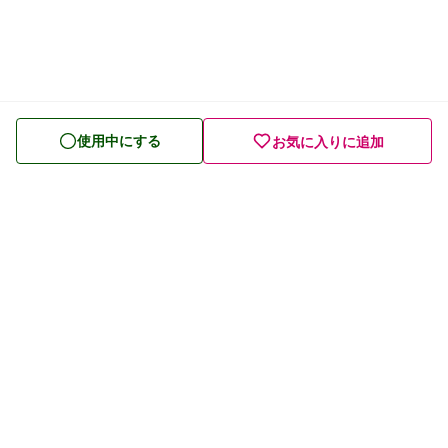
美容に関心がある
食事のバランスが気になる
中性脂肪 ・コレステロールが気になる
血糖値が気になる
使用中にする
お気に入りに追加
高血圧が気になる
健康管理・生活習慣が気になる
腸の健康が気になる
免疫ケアが気になる
目の健康が気になる
口の健康が気になる
プライバシーポリシー