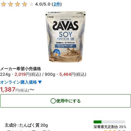
4.0
/5.0 (
2
件
)
メーカー希望小売価格
224g
・
2,019
円(税込)
/
900g
・
5,464
円(税込)
オンライン購入価格 ▼
1,387
〜
円(税込)
使用中にする
主成分 : たんぱく質 20g
栄養素充足割合 25%