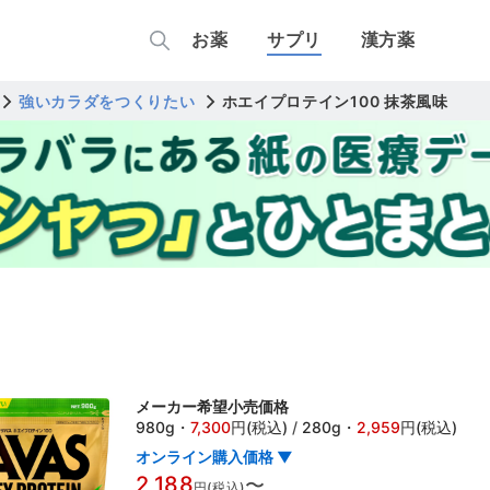
お薬
サプリ
漢方薬
強いカラダをつくりたい
ホエイプロテイン100 抹茶風味
メーカー希望小売価格
980g
・
7,300
円(税込)
/
280g
・
2,959
円(税込)
オンライン購入価格 ▼
2,188
〜
円(税込)