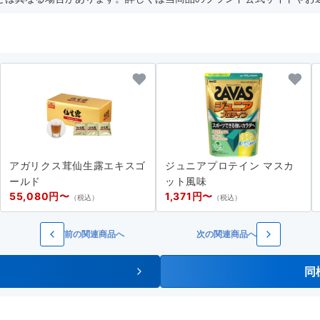
アガリクス茸仙生露エキスゴ
ジュニアプロテイン マスカ
ールド
ット風味
55,080円〜
1,371円〜
（税込）
（税込）
前の関連商品へ
次の関連商品へ
同