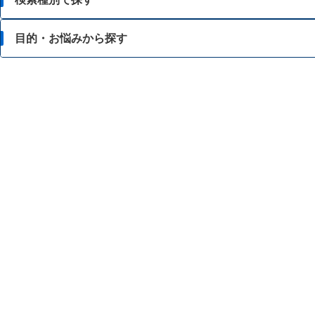
目的・お悩みから探す
目的・お悩みから探す
成分から探す
脂肪が気になる
ブランド・メーカーから探す
食事等によるカロリー調整に関心がある
酵素等でのダイエットに関心がある
強いカラダをつくりたい
スタミナを向上・維持したい
美容に関心がある
食事のバランスが気になる
中性脂肪 ・コレステロールが気になる