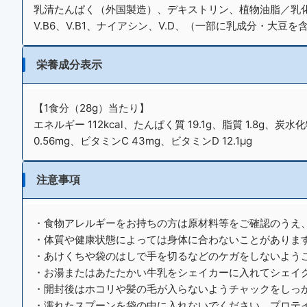
乳清たんぱく（外国製造）、デキストリン、植物油脂／乳化
V.B6、V.B1、ナイアシン、V.D、（一部に乳成分・大豆を
栄養成分表示
【1食分（28g）当たり】
エネルギー 112kcal、たんぱく質 19.1g、脂質 1.8g、炭水化
0.56mg、ビタミンC 43mg、ビタミンD 12.1μg
注意事項
・食物アレルギーをお持ちの方は原材料等をご確認のうえ
・体質や健康状態によっては身体に合わないことがありま
・あけくちや袋のはしで手を切るなどのケガをしないよう
・お湯またはあたたかい牛乳をシェイカーに入れてシェイ
・開封後はホコリや髪の毛が入らないようチャックをしっ
・濡れたスプーンを袋の中に入れないでください。プロテ