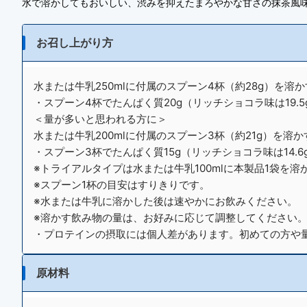
水で溶かしてもおいしい、渋みを抑えたまろやかな甘さの抹茶風
お召し上がり方
水または牛乳250mlに付属のスプーン4杯（約28g）を溶
・スプーン4杯でたんぱく質20g（リッチショコラ味は19.5
＜量が多いと思われる方に＞
水または牛乳200mlに付属のスプーン3杯（約21g）を溶か
・スプーン3杯でたんぱく質15g（リッチショコラ味は14.
※トライアルタイプは水または牛乳100mlに本製品1袋を
※スプーン1杯の目安はすりきりです。
※水または牛乳に溶かした後は速やかにお飲みください。
※溶かす飲み物の量は、お好みに応じて調整してください
・プロテインの摂取には個人差があります。初めての方や
原材料