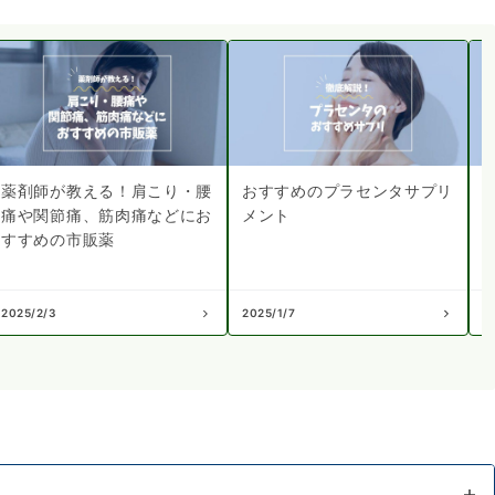
薬剤師が教える！肩こり・腰
おすすめのプラセンタサプリ
痛や関節痛、筋肉痛などにお
メント
すすめの市販薬
2025/2/3
2025/1/7
2