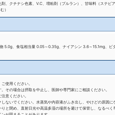
剤、クチナシ色素、V.C、増粘剤（プルラン）、甘味料（ステビア
含む）
物 5.0g、食塩相当量 0.05～0.35g、ナイアシン 3.6～15.1mg、
、ご使用ください。
す。その場合は摂取を中止し、医師や専門家にご相談ください。
ご注意ください。
クしないでください。水蒸気や内容液がふき出し、やけどの原因に
かりと閉め、直射日光や高温多湿の場所を避けて保管し、なるべく
インが固まることがあります。