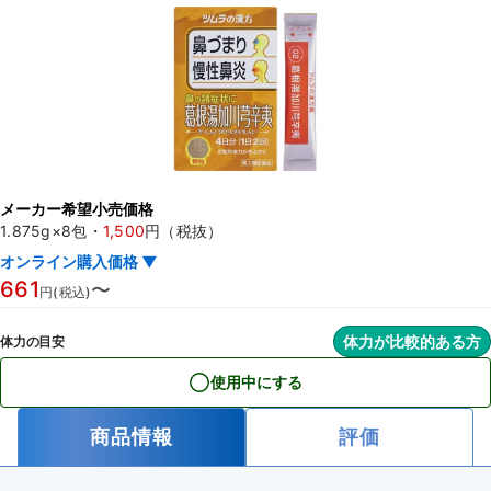
メーカー希望小売価格
1.875g×8包
・
1,500
円（税抜）
オンライン購入価格 ▼
661
〜
円(税込)
体力が比較的ある方
体力の目安
使用中にする
商品情報
評価