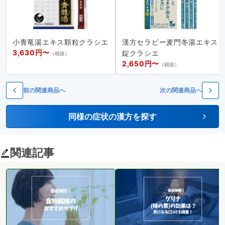
小青竜湯エキス顆粒クラシエ
漢方セラピー麦門冬湯エキス
3,630円〜
錠クラシエ
（税抜）
2,650円〜
（税抜）
前の関連商品へ
次の関連商品へ
同様の症状の漢方を探す
関連記事