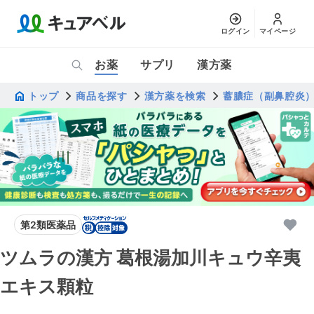
ログイン
マイページ
お薬
サプリ
漢方薬
トップ
商品を探す
漢方薬を検索
蓄膿症（副鼻腔炎
第2類医薬品
ツムラの漢方 葛根湯加川キュウ辛夷
エキス顆粒