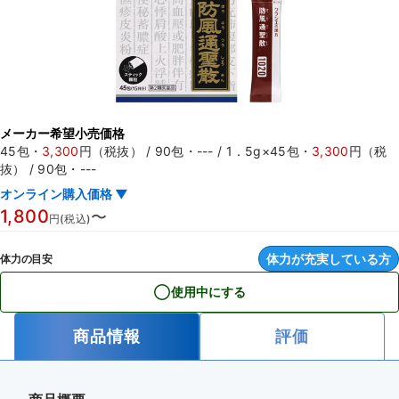
メーカー希望小売価格
45包
・
3,300
円（税抜）
/
90包
・---
/
1．5g×45包
・
3,300
円（税
抜）
/
90包
・---
オンライン購入価格 ▼
1,800
〜
円(税込)
体力が充実している方
体力の目安
使用中にする
商品情報
評価