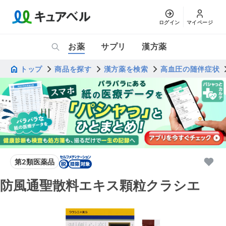
ログイン
マイページ
お薬
サプリ
漢方薬
トップ
商品を探す
漢方薬を検索
高血圧の随伴症状
第2類医薬品
防風通聖散料エキス顆粒クラシエ