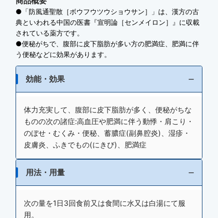
商品概要
●「防風通聖散［ボウフウツウショウサン］」は、漢方の古
典といわれる中国の医書『宣明論［センメイロン］』に収載
されている薬方です。
●便秘がちで、腹部に皮下脂肪が多い方の肥満症、肥満に伴
う便秘などに効果があります。
効能・効果
体力充実して、腹部に皮下脂肪が多く、便秘がちな
ものの次の諸症:高血圧や肥満に伴う動悸・肩こり・
のぼせ・むくみ・便秘、蓄膿症(副鼻腔炎)、湿疹・
皮膚炎、ふきでもの(にきび)、肥満症
用法・用量
次の量を1日3回食前又は食間に水又は白湯にて服
用。