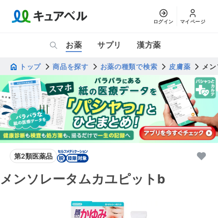
ログイン
マイページ
お薬
サプリ
漢方薬
トップ
商品を探す
お薬の種類で検索
皮膚薬
メン
第2類医薬品
メンソレータムカユピットb