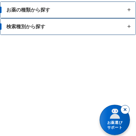
お薬の種類から探す
かぜ薬
検索種別から探す
解熱鎮痛薬
体の部位で検索
せき止め・のどの薬
漢方薬を検索
鼻炎・花粉症の薬
商品名で検索
肩こり・腰痛・筋肉痛の薬
薬シリーズから検索
乗り物酔いの薬
胃腸薬
整腸・下痢止め薬
お薬選び
サポート