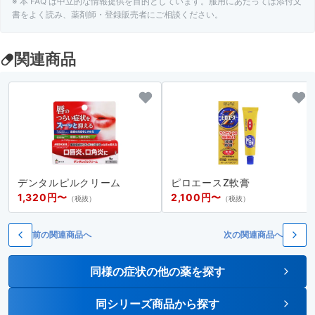
※ 本 FAQ は中立的な情報提供を目的としています。服用にあたっては添付文
A.
化膿している患部には使用をさけてください
書をよく読み、薬剤師・登録販売者にご相談ください。
関連商品
デンタルピルクリーム
ピロエースZ軟膏
1,320円〜
2,100円〜
（税抜）
（税抜）
前の関連商品へ
次の関連商品へ
同様の症状の他の薬を探す
同シリーズ商品から探す