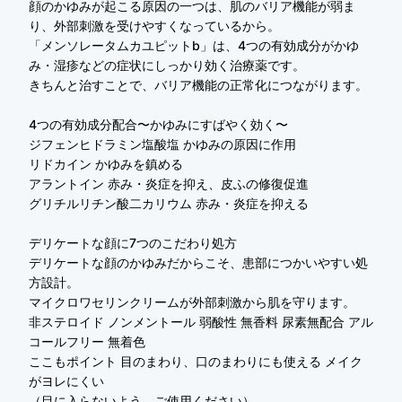
顔のかゆみが起こる原因の一つは、肌のバリア機能が弱ま
り、外部刺激を受けやすくなっているから。
「メンソレータムカユピットb」は、4つの有効成分がかゆ
み・湿疹などの症状にしっかり効く治療薬です。
きちんと治すことで、バリア機能の正常化につながります。
4つの有効成分配合〜かゆみにすばやく効く〜
ジフェンヒドラミン塩酸塩 かゆみの原因に作用
リドカイン かゆみを鎮める
アラントイン 赤み・炎症を抑え、皮ふの修復促進
グリチルリチン酸二カリウム 赤み・炎症を抑える
デリケートな顔に7つのこだわり処方
デリケートな顔のかゆみだからこそ、患部につかいやすい処
方設計。
マイクロワセリンクリームが外部刺激から肌を守ります。
非ステロイド ノンメントール 弱酸性 無香料 尿素無配合 アル
コールフリー 無着色
ここもポイント 目のまわり、口のまわりにも使える メイク
がヨレにくい
（目に入らないよう、ご使用ください）