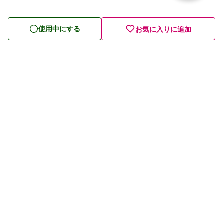
便秘薬
皮膚薬
使用中にする
お気に入りに追加
目薬
ビタミン・滋養強壮薬
栄養ドリンク
痔の薬
発毛・育毛剤
催眠鎮静薬
プライバシーポリシー
貧血用薬
利用規約
眠気防止薬
お問い合わせ