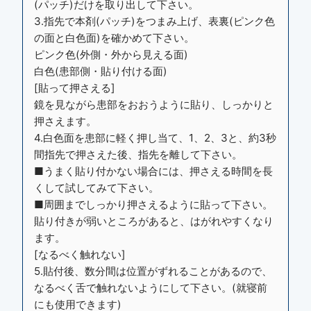
(パッチ)だけを取り出して下さい。
3.指先で本剤(パッチ)をつまみ上げ、表裏(ピンク色
の面と白色面)を確かめて下さい。
ピンク色(外側・外から見える面)
白色(患部側・貼り付ける面)
[貼って押さえる]
鏡を見ながら患部をおおうように貼り、しっかりと
押さえます。
4.白色面を患部に軽く押し当て、1、2、3と、約3秒
間指先で押さえた後、指先を離して下さい。
■うまく貼り付かない場合には、押さえる時間を長
くして試してみて下さい。
■周囲までしっかり押さえるように貼って下さい。
貼り付きが弱いところがあると、はがれやすくなり
ます。
[なるべく触れない]
5.貼付後、数分間は位置がずれることがあるので、
なるべく舌で触れないようにして下さい。(就寝前
にも使用できます)