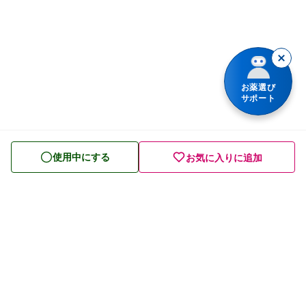
乗り物酔いの薬
胃腸薬
整腸・下痢止め薬
お薬選び
サポート
便秘薬
皮膚薬
使用中にする
お気に入りに追加
目薬
ビタミン・滋養強壮薬
栄養ドリンク
痔の薬