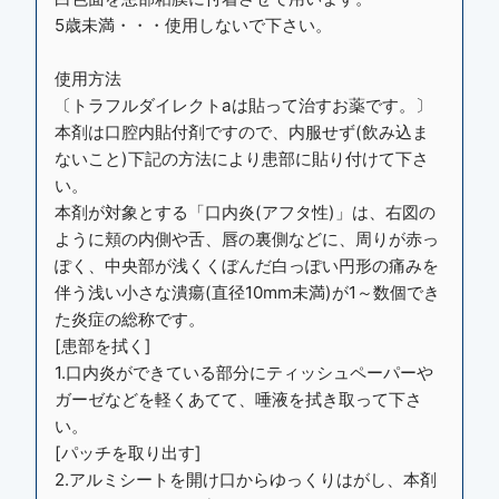
5歳未満・・・使用しないで下さい。
使用方法
〔トラフルダイレクトaは貼って治すお薬です。〕
本剤は口腔内貼付剤ですので、内服せず(飲み込ま
ないこと)下記の方法により患部に貼り付けて下さ
い。
本剤が対象とする「口内炎(アフタ性)」は、右図の
ように頬の内側や舌、唇の裏側などに、周りが赤っ
ぽく、中央部が浅くくぼんだ白っぽい円形の痛みを
伴う浅い小さな潰瘍(直径10mm未満)が1～数個でき
た炎症の総称です。
[患部を拭く]
1.口内炎ができている部分にティッシュペーパーや
ガーゼなどを軽くあてて、唾液を拭き取って下さ
い。
[パッチを取り出す]
2.アルミシートを開け口からゆっくりはがし、本剤