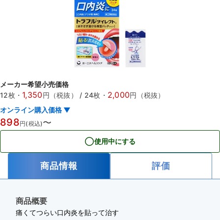
メーカー希望小売価格
1,350
2,000
12枚
・
円（税抜）
/
24枚
・
円（税抜）
オンライン購入価格 ▼
898
〜
円(税込)
使用中にする
商品情報
評価
商品概要
痛くてつらい口内炎を貼って治す