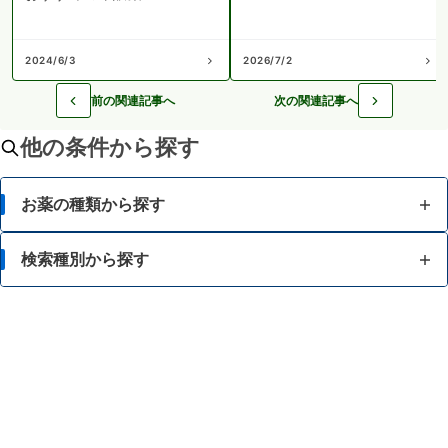
2024/6/3
2026/7/2
前の関連記事へ
次の関連記事へ
他の条件から探す
お薬の種類から探す
かぜ薬
検索種別から探す
解熱鎮痛薬
体の部位で検索
せき止め・のどの薬
漢方薬を検索
鼻炎・花粉症の薬
商品名で検索
肩こり・腰痛・筋肉痛の薬
薬シリーズから検索