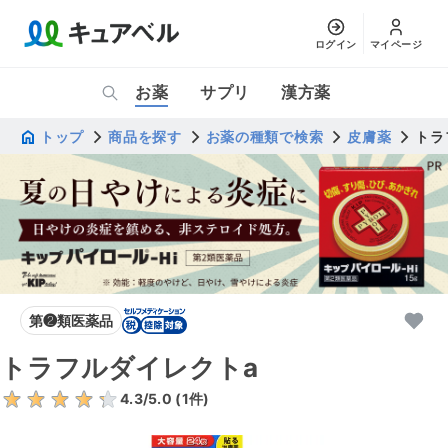
ログイン
マイページ
お薬
サプリ
漢方薬
トップ
商品を探す
お薬の種類で検索
皮膚薬
トラ
第❷類医薬品
トラフルダイレクトa
4.3
/5.0 (
1
件)