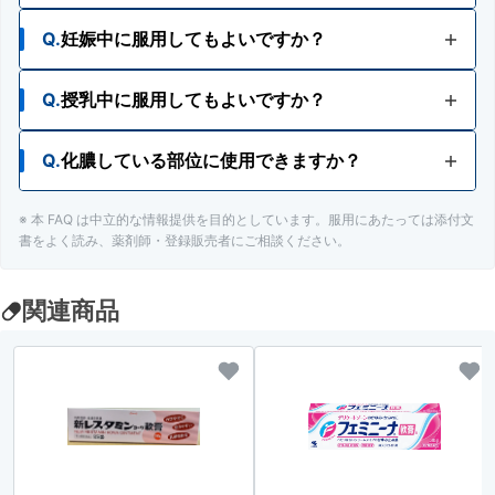
Q.
妊娠中に服用してもよいですか？
Q.
授乳中に服用してもよいですか？
A.
妊婦又は妊娠していると思われる人は、医師、薬
剤師又は登録販売者にご相談ください。
Q.
化膿している部位に使用できますか？
A.
授乳中の人は、医師、薬剤師又は登録販売者にご
相談ください。
※ 本 FAQ は中立的な情報提供を目的としています。服用にあたっては添付文
A.
化膿している患部には使用をさけてください
書をよく読み、薬剤師・登録販売者にご相談ください。
関連商品