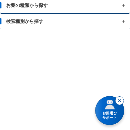
お薬の種類から探す
かぜ薬
検索種別から探す
解熱鎮痛薬
体の部位で検索
せき止め・のどの薬
漢方薬を検索
鼻炎・花粉症の薬
商品名で検索
肩こり・腰痛・筋肉痛の薬
薬シリーズから検索
乗り物酔いの薬
胃腸薬
整腸・下痢止め薬
お薬選び
サポート
便秘薬