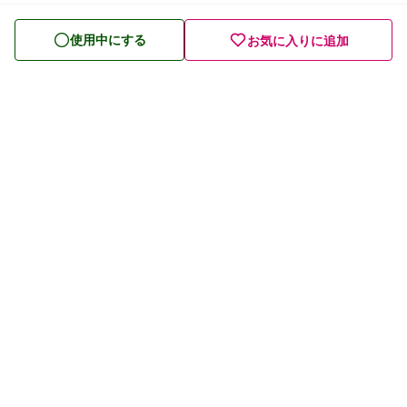
皮膚薬
使用中にする
お気に入りに追加
目薬
ビタミン・滋養強壮薬
栄養ドリンク
痔の薬
発毛・育毛剤
催眠鎮静薬
プライバシーポリシー
貧血用薬
利用規約
眠気防止薬
お問い合わせ