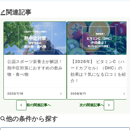
関連記事
公認スポーツ栄養士が解説！
【2026年】 ビタミンC（ハ
熱中症対策におすすめの飲み
ードカプセル）（DHC）の
物・食べ物
効果は？気になる口コミを紹
介！
2025/7/16
2026/6/11
前の関連記事へ
次の関連記事へ
他の条件から探す