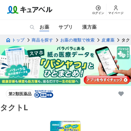
ログイン
マイページ
お薬
サプリ
漢方薬
トップ
商品を探す
お薬の種類で検索
皮膚薬
タク
第2類医薬品
タクトL