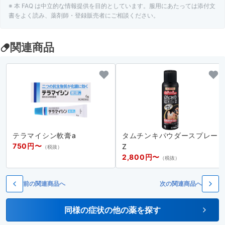
※ 本 FAQ は中立的な情報提供を目的としています。服用にあたっては添付文
A.
化膿している患部には使用をさけてください
書をよく読み、薬剤師・登録販売者にご相談ください。
関連商品
テラマイシン軟膏a
タムチンキパウダースプレー
750円〜
Z
（税抜）
2,800円〜
（税抜）
前の関連商品へ
次の関連商品へ
同様の症状の他の薬を探す