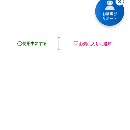
胃腸薬
整腸・下痢止め薬
お薬選び
サポート
便秘薬
皮膚薬
使用中にする
お気に入りに追加
目薬
ビタミン・滋養強壮薬
栄養ドリンク
痔の薬
発毛・育毛剤
催眠鎮静薬
プライバシーポリシー