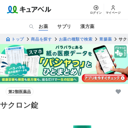
ログイン
マイページ
お薬
サプリ
漢方薬
トップ
商品を探す
お薬の種類で検索
胃腸薬
サク
第2類医薬品
サクロン錠