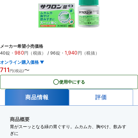
メーカー希望小売価格
980
1,940
40錠
・
円（税抜）
/
96錠
・
円（税抜）
オンライン購入価格 ▼
711
〜
円(税込)
使用中にする
商品情報
評価
商品概要
胃がスーッとなる緑の胃ぐすり。ムカムカ、胸やけ、飲みす
ぎに