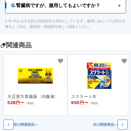
Q.
腎臓病ですが、服用してもよいですか？
A.
緑内障の人は、医師、薬剤師又は登録販売者にご
相談ください。
※ 本 FAQ は中立的な情報提供を目的としています。服用にあたっては添付文
A.
腎臓病の人は、医師、薬剤師又は登録販売者にご
書をよく読み、薬剤師・登録販売者にご相談ください。
相談ください。
関連商品
大正漢方胃腸薬〈内服液〉
スクラートG
528円〜
950円〜
（税抜）
（税抜）
前の関連商品へ
次の関連商品へ