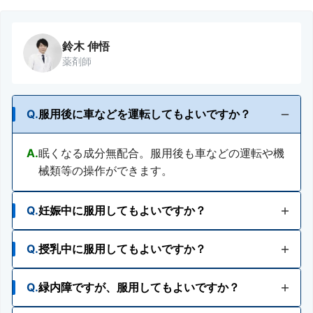
鈴木 伸悟
薬剤師
Q.
服用後に車などを運転してもよいですか？
A.
眠くなる成分無配合。服用後も車などの運転や機
械類等の操作ができます。
Q.
妊娠中に服用してもよいですか？
Q.
授乳中に服用してもよいですか？
A.
妊婦又は妊娠していると思われる人は、医師、薬
剤師又は登録販売者にご相談ください。
Q.
緑内障ですが、服用してもよいですか？
A.
授乳中の人は、服用をさけるか、服用する場合は
授乳をさけてください。