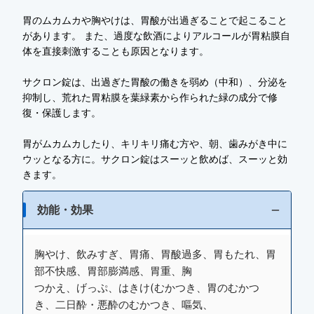
胃のムカムカや胸やけは、胃酸が出過ぎることで起こること
があります。 また、過度な飲酒によりアルコールが胃粘膜自
体を直接刺激することも原因となります。
サクロン錠は、出過ぎた胃酸の働きを弱め（中和）、分泌を
抑制し、荒れた胃粘膜を葉緑素から作られた緑の成分で修
復・保護します。
胃がムカムカしたり、キリキリ痛む方や、朝、歯みがき中に
ウッとなる方に。サクロン錠はスーッと飲めば、スーッと効
きます。
効能・効果
胸やけ、飲みすぎ、胃痛、胃酸過多、胃もたれ、胃
部不快感、胃部膨満感、胃重、胸
つかえ、げっぷ、はきけ(むかつき、胃のむかつ
き、二日酔・悪酔のむかつき、嘔気、