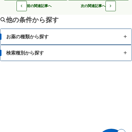
前の関連記事へ
次の関連記事へ
他の条件から探す
お薬の種類から探す
かぜ薬
検索種別から探す
解熱鎮痛薬
体の部位で検索
せき止め・のどの薬
漢方薬を検索
鼻炎・花粉症の薬
商品名で検索
肩こり・腰痛・筋肉痛の薬
薬シリーズから検索
乗り物酔いの薬