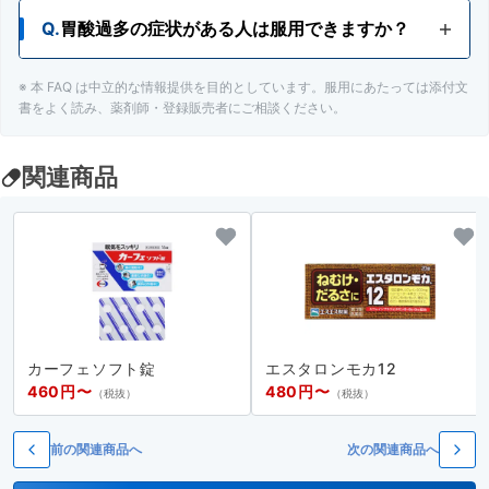
Q.
胃酸過多の症状がある人は服用できますか？
A.
授乳中の人は、医師、薬剤師又は登録販売者にご
相談ください。
※ 本 FAQ は中立的な情報提供を目的としています。服用にあたっては添付文
A.
胃酸過多の症状がある人は、服用をさけてくださ
書をよく読み、薬剤師・登録販売者にご相談ください。
い。
関連商品
カーフェソフト錠
エスタロンモカ12
460円〜
480円〜
（税抜）
（税抜）
前の関連商品へ
次の関連商品へ