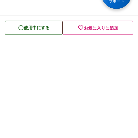
サポート
便秘薬
皮膚薬
使用中にする
お気に入りに追加
目薬
ビタミン・滋養強壮薬
栄養ドリンク
痔の薬
発毛・育毛剤
催眠鎮静薬
プライバシーポリシー
貧血用薬
利用規約
眠気防止薬