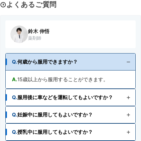
よくあるご質問
鈴木 伸悟
薬剤師
Q.
何歳から服用できますか？
A.
15歳以上から服用することができます。
Q.
服用後に車などを運転してもよいですか？
Q.
妊娠中に服用してもよいですか？
A.
眠くなる成分無配合。服用後も車などの運転や機
械類等の操作ができます。
Q.
授乳中に服用してもよいですか？
A.
妊婦又は妊娠していると思われる人は、医師、薬
剤師又は登録販売者にご相談ください。