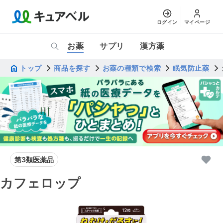
ログイン
マイページ
お薬
サプリ
漢方薬
トップ
商品を探す
お薬の種類で検索
眠気防止薬
第3類医薬品
カフェロップ