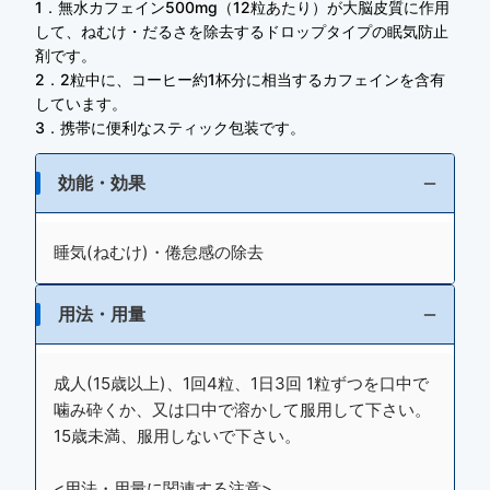
1．無水カフェイン500mg（12粒あたり）が大脳皮質に作用
して、ねむけ・だるさを除去するドロップタイプの眠気防止
剤です。
2．2粒中に、コーヒー約1杯分に相当するカフェインを含有
しています。
3．携帯に便利なスティック包装です。
効能・効果
睡気(ねむけ)・倦怠感の除去
用法・用量
成人(15歳以上)、1回4粒、1日3回 1粒ずつを口中で
噛み砕くか、又は口中で溶かして服用して下さい。
15歳未満、服用しないで下さい。
<用法・用量に関連する注意>