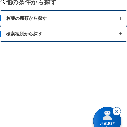
他の条件から探す
お薬の種類から探す
かぜ薬
検索種別から探す
解熱鎮痛薬
体の部位で検索
せき止め・のどの薬
漢方薬を検索
鼻炎・花粉症の薬
商品名で検索
肩こり・腰痛・筋肉痛の薬
薬シリーズから検索
乗り物酔いの薬
胃腸薬
整腸・下痢止め薬
お薬選び