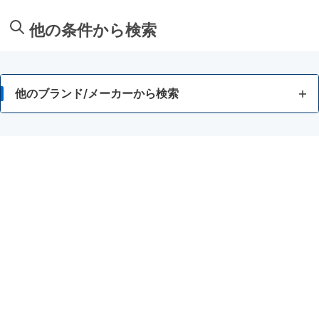
他の条件から検索
他のブランド/メーカーから検索
アサヒグループ食品
アサヒ緑健
味の素
アスタリール
アミノバイタル
アミノバリュー