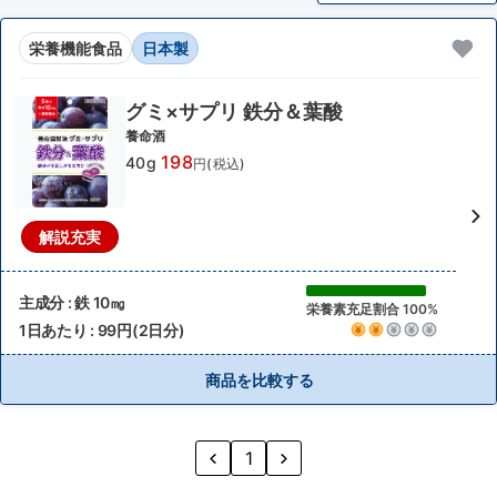
栄養機能食品
日本製
グミ×サプリ 鉄分＆葉酸
養命酒
198
40g
円(税込)
解説充実
主成分 : 鉄 10㎎
栄養素充足割合 100%
1日あたり : 99円(2日分)
商品を比較する
1